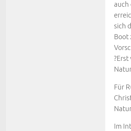
auch 
errei
sich 
Boot 
Vorsc
?Erst
Natur
Für R
Chris
Natur
Im In