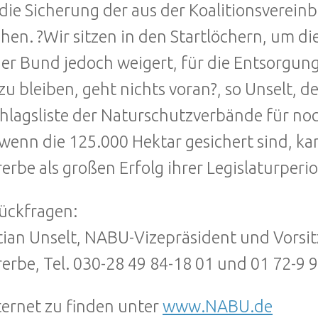
die Sicherung der aus der Koalitionsverein
chen. ?Wir sitzen in den Startlöchern, um 
der Bund jedoch weigert, für die Entsorgung
zu bleiben, geht nichts voran?, so Unselt, d
hlagsliste der Naturschutzverbände für n
 wenn die 125.000 Hektar gesichert sind, k
erbe als großen Erfolg ihrer Legislaturperi
ückfragen:
tian Unselt, NABU-Vizepräsident und Vorsi
erbe, Tel. 030-28 49 84-18 01 und 01 72-9 9
ternet zu finden unter
www.NABU.de