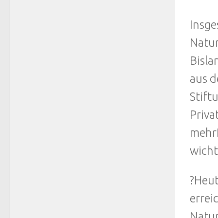
Insge
Natur
Bisla
aus d
Stift
Priva
mehrf
wicht
?Heut
errei
Natur