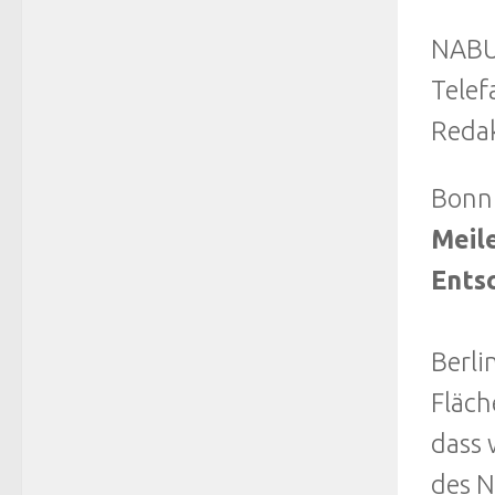
NABU-
Telef
Redak
Bonn
Meil
Ents
Berli
Fläch
dass 
des N