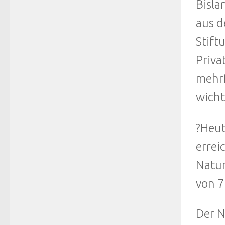
Bisla
aus d
Stift
Priva
mehrf
wicht
?Heut
errei
Natur
von 7
Der N