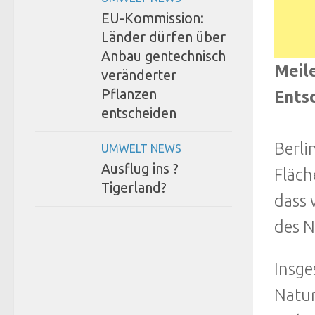
EU-Kommission:
Länder dürfen über
Anbau gentechnisch
Meil
veränderter
Pflanzen
Ents
entscheiden
Berli
UMWELT NEWS
Ausflug ins ?
Fläch
Tigerland?
dass 
des N
Insge
Natur