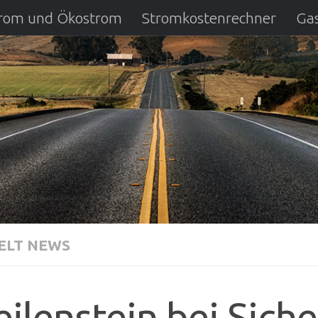
strom und Ökostrom
Stromkostenrechner
Gas
ausfall
DSL Anbietervergleich
Kreditverglei
LT NEWS
ilenstein bei Sich