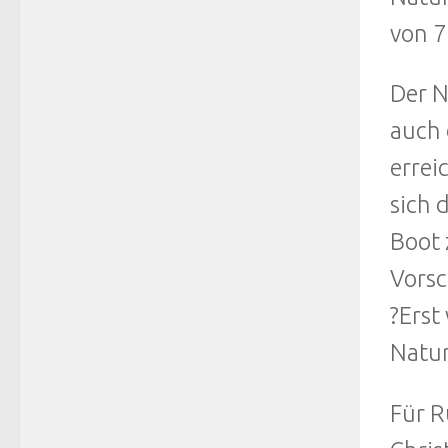
von 7
Der N
auch 
errei
sich 
Boot 
Vorsc
?Erst
Natur
Für R