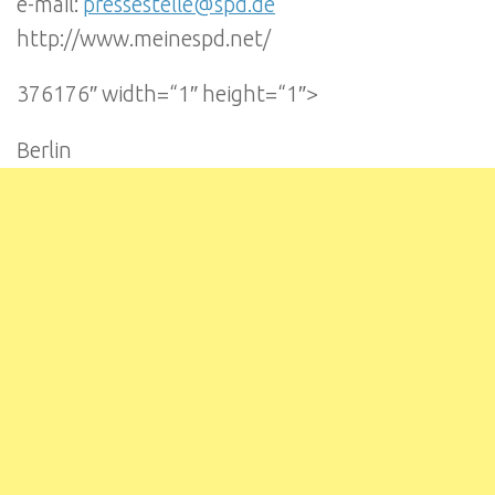
e-mail:
pressestelle@spd.de
http://www.meinespd.net/
376176″ width=“1″ height=“1″>
Berlin