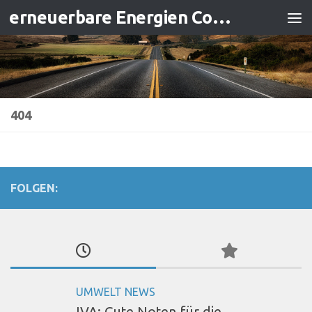
erneuerbare Energien Contracting
Zum Inhalt springen
404
FOLGEN:
UMWELT NEWS
IVA: Gute Noten für die