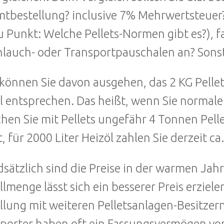
tbestellung? inclusive 7% Mehrwertsteuer?
u Punkt: Welche Pellets-Normen gibt es?), f
lauch- oder Transportpauschalen an? Sons
können Sie davon ausgehen, das 2 KG Pelle
l entsprechen. Das heißt, wenn Sie normale
hen Sie mit Pellets ungefähr 4 Tonnen Pell
t, für 2000 Liter Heizöl zahlen Sie derzeit c
sätzlich sind die Preise in der warmen Jahr
llmenge lässt sich ein besserer Preis erziele
llung mit weiteren Pelletsanlagen-Besitzer
porter haben oft ein Fassungsvermögen von 