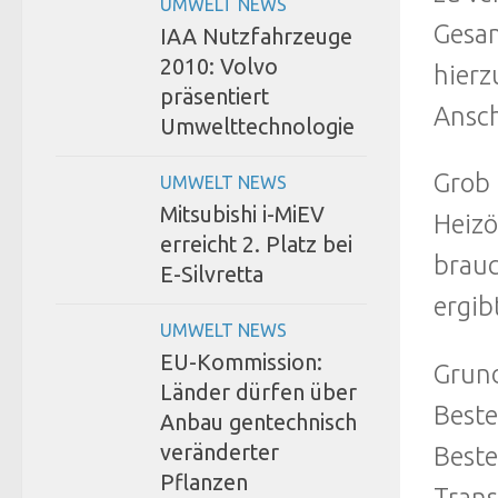
UMWELT NEWS
Gesam
IAA Nutzfahrzeuge
2010: Volvo
hierz
präsentiert
Ansch
Umwelttechnologie
Grob 
UMWELT NEWS
Mitsubishi i-MiEV
Heizö
erreicht 2. Platz bei
brauc
E-Silvretta
ergib
UMWELT NEWS
EU-Kommission:
Grund
Länder dürfen über
Beste
Anbau gentechnisch
veränderter
Beste
Pflanzen
Trans