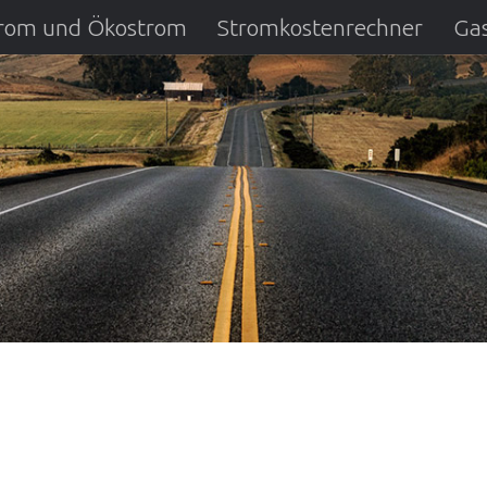
strom und Ökostrom
Stromkostenrechner
Gas
ausfall
DSL Anbietervergleich
Kreditverglei