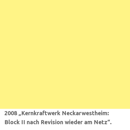
2008 „Kernkraftwerk Neckarwestheim:
Block II nach Revision wieder am Netz“.