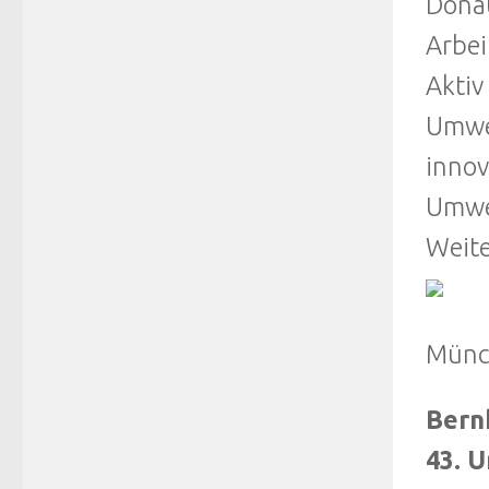
Donau
Arbei
Aktiv
Umwel
innov
Umwel
Weite
Münc
Bern
43. 