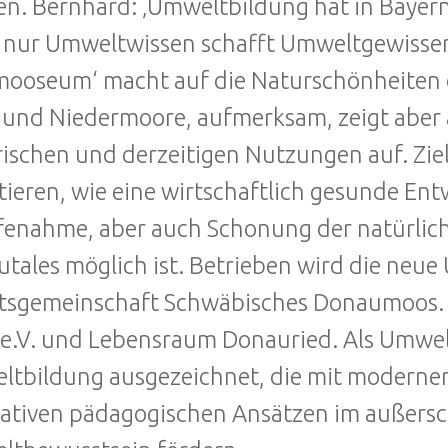
n. Bernhard: ‚Umweltbildung hat in Bayer
nur Umweltwissen schafft Umweltgewissen
mooseum‘ macht auf die Naturschönheiten 
 und Niedermoore, aufmerksam, zeigt abe
rischen und derzeitigen Nutzungen auf. Zie
tieren, wie eine wirtschaftlich gesunde En
fenahme, aber auch Schonung der natürli
tales möglich ist. Betrieben wird die neue
tsgemeinschaft Schwäbisches Donaumoos. P
 e.V. und Lebensraum Donauried. Als Umwe
tbildung ausgezeichnet, die mit modern
ativen pädagogischen Ansätzen im außersc