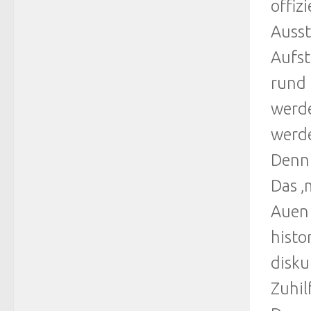
offiz
Ausst
Aufst
rund 
werde
werde
Denn 
Das ‚
Auen
histo
disku
Zuhil