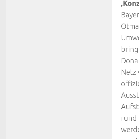
‚Kon
Bayer
Otmar
Umwel
bring
Donau
Netz 
offiz
Ausst
Aufst
rund 
werde