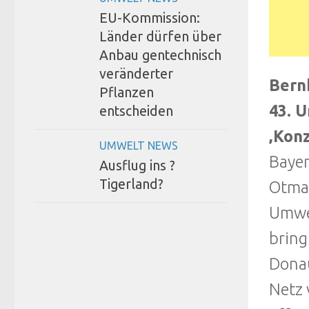
EU-Kommission:
Länder dürfen über
Anbau gentechnisch
veränderter
Bern
Pflanzen
43. 
entscheiden
‚Kon
UMWELT NEWS
Bayer
Ausflug ins ?
Tigerland?
Otmar
Umwel
bring
Donau
Netz 