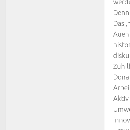
werde
Denn 
Das ‚
Auen
histo
disku
Zuhil
Donau
Arbei
Aktiv
Umwel
innov