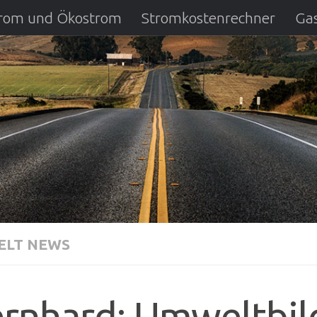
strom und Ökostrom
Stromkostenrechner
Gas
ausfall
DSL Anbietervergleich
Kreditverglei
LT NEWS
rnhard: Umweltbil