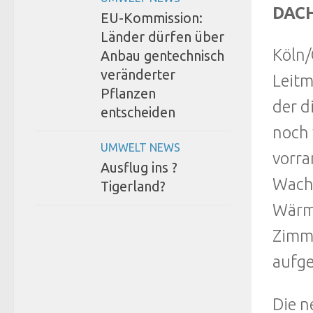
DACH
EU-Kommission:
Länder dürfen über
Köln/
Anbau gentechnisch
veränderter
Leitm
Pflanzen
der d
entscheiden
noch 
UMWELT NEWS
vorra
Ausflug ins ?
Wach
Tigerland?
Wärme
Zimme
aufg
Die 