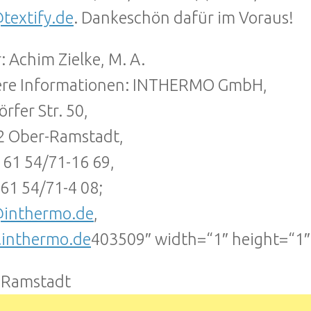
textify.de
. Dankeschön dafür im Voraus!
: Achim Zielke, M. A.
ere Informationen: INTHERMO GmbH,
rfer Str. 50,
2 Ober-Ramstadt,
 61 54/71-16 69,
 61 54/71-4 08;
@inthermo.de
,
inthermo.de
403509″ width=“1″ height=“1
-Ramstadt