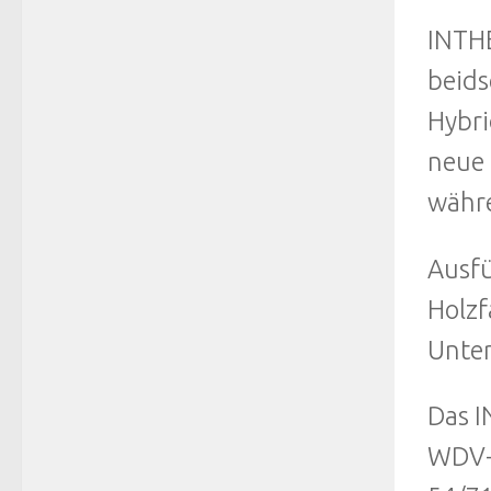
INTHE
beids
Hybri
neue 
währe
Ausfü
Holzf
Unter
Das I
WDV-S