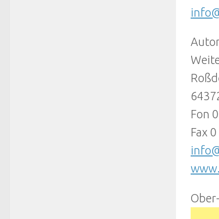
info@
Autor
Weit
Roßdö
6437
Fon 0
Fax 0
info
www.
Ober