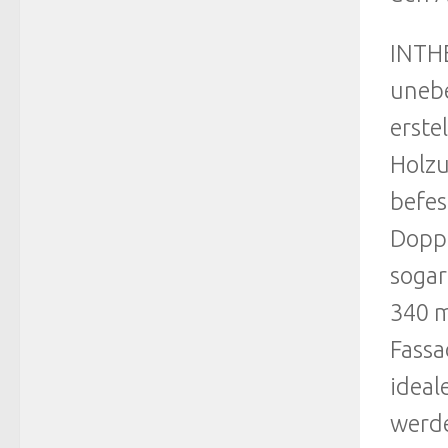
INTH
unebe
erste
Holzu
befes
Doppe
sogar
340 m
Fassa
idea
werd