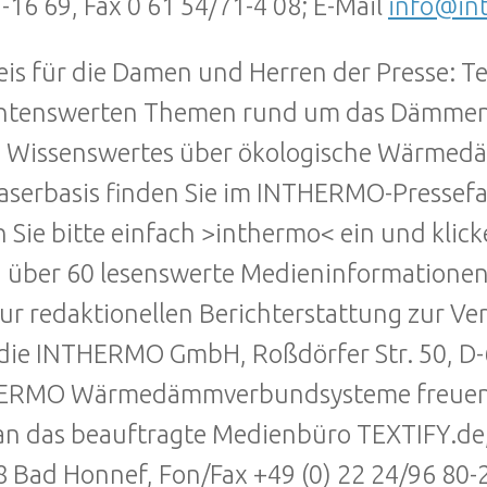
-16 69, Fax 0 61 54/71-4 08; E-Mail
info@in
is für die Damen und Herren der Presse: Te
htenswerten Themen rund um das Dämmen 
e Wissenswertes über ökologische Wärme
aserbasis finden Sie im INTHERMO-Pressef
 Sie bitte einfach >inthermo< ein und klic
 über 60 lesenswerte Medieninformationen
zur redaktionellen Berichterstattung zur V
die INTHERMO GmbH, Roßdörfer Str. 50, D
ERMO Wärmedämmverbundsysteme freuen wi
an das beauftragte Medienbüro TEXTIFY.de, 
 Bad Honnef, Fon/Fax +49 (0) 22 24/96 80-2