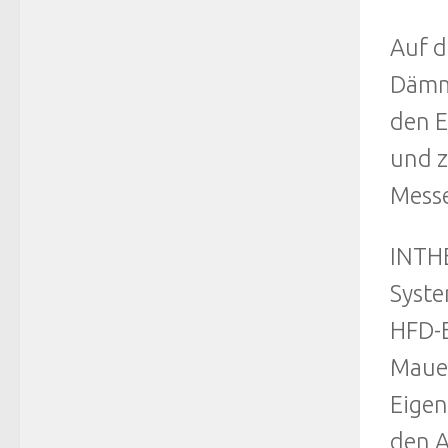
Auf d
Dämmk
den E
und z
Messe
INTH
Syste
HFD-E
Mauer
Eigen
den A