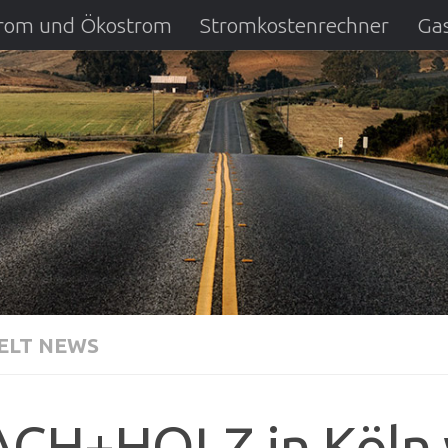
strom und Ökostrom
Stromkostenrechner
Gas
ausfall
DSL Anbietervergleich
Kreditverglei
LT NEWS
CH+HOLZ in Köln 