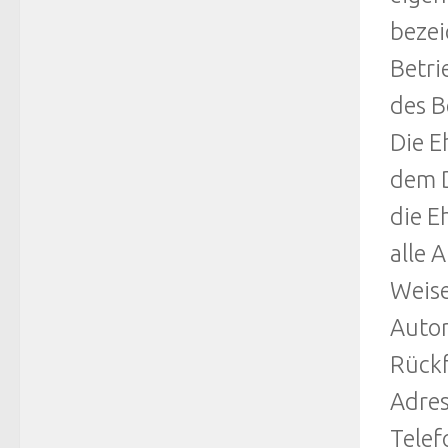
bezei
Betri
des B
Die E
dem D
die E
alle 
Weise
Autor
Rückf
Adres
Telef