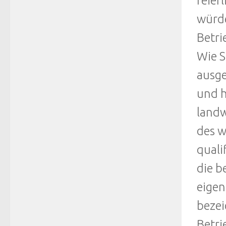
feier
würde
Betr
Wie S
ausge
und h
landw
des w
quali
die b
eigen
bezei
Betri