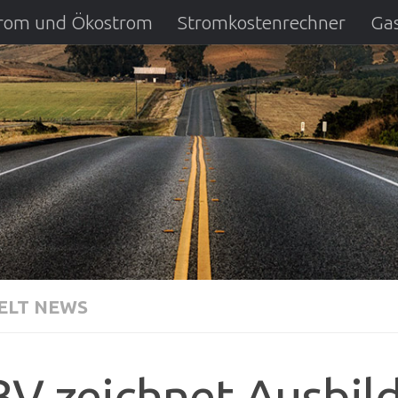
strom und Ökostrom
Stromkostenrechner
Gas
ausfall
DSL Anbietervergleich
Kreditverglei
LT NEWS
V zeichnet Ausbil