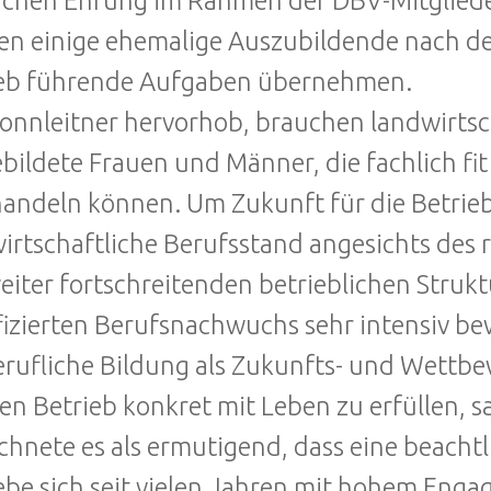
lichen Ehrung im Rahmen der DBV-Mitglied
n einige ehemalige Auszubildende nach d
ieb führende Aufgaben übernehmen.
onnleitner hervorhob, brauchen landwirtsc
bildete Frauen und Männer, die fachlich f
andeln können. Um Zukunft für die Betrieb
irtschaftliche Berufsstand angesichts des 
eiter fortschreitenden betrieblichen Stru
fizierten Berufsnachwuchs sehr intensiv bew
erufliche Bildung als Zukunfts- und Wettb
en Betrieb konkret mit Leben zu erfüllen, s
chnete es als ermutigend, dass eine beachtl
ebe sich seit vielen Jahren mit hohem Enga