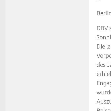
Berli
DBV z
Sonnl
Die l
Vorpo
des J
erhie
Engag
wurde
Auszu
Beisp