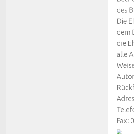
des B
Die E
dem D
die E
alle 
Weise
Autor
Rückf
Adres
Telef
Fax: 