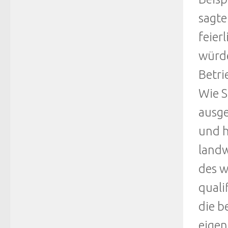
sagte
feier
würde
Betr
Wie S
ausge
und h
landw
des w
quali
die b
eigen