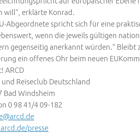
eichnungspflicht auf europäischer Ebene 
n will“, erklärte Konrad.
U-Abgeordnete spricht sich für eine prakti
ebenswert, wenn die jeweils gültigen nation
rn gegenseitig anerkannt würden.“ Bleibt z
rung ein offenes Ohr beim neuen EUKommiss
t! ARCD
 und Reiseclub Deutschland
7 Bad Windsheim
on 0 98 41/4 09-182
se@arcd.de
arcd.de/presse