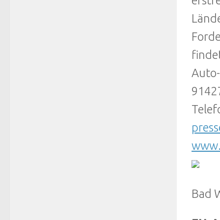
erstr
Lände
Forde
finde
Auto-
9142
Telef
pres
www.
Bad 