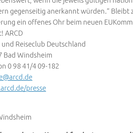
ebenswert, wenn die jeweils gültigen nation
rn gegenseitig anerkannt würden.“ Bleibt z
rung ein offenes Ohr beim neuen EUKommiss
t! ARCD
 und Reiseclub Deutschland
7 Bad Windsheim
on 0 98 41/4 09-182
se@arcd.de
arcd.de/presse
Windsheim