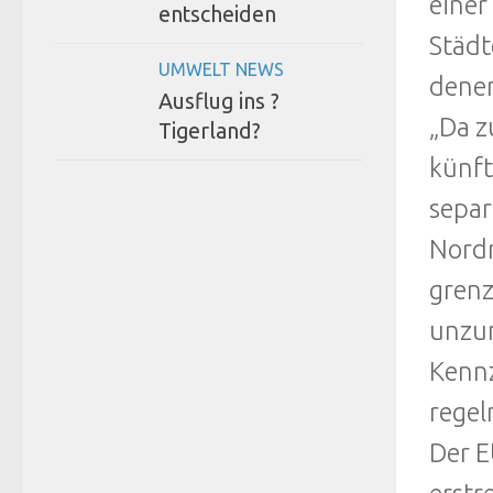
einer
entscheiden
Städt
UMWELT NEWS
denen
Ausflug ins ?
„Da z
Tigerland?
künft
separ
Nordr
grenz
unzum
Kennz
regel
Der E