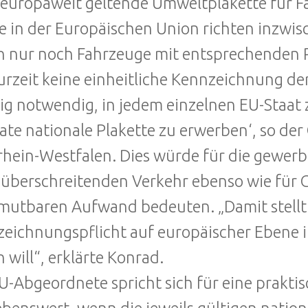
 europaweit geltende Umweltplakette für 
e in der Europäischen Union richten inzwi
 nur noch Fahrzeuge mit entsprechenden P
urzeit keine einheitliche Kennzeichnung de
ig notwendig, in jedem einzelnen EU-Staat 
ate nationale Plakette zu erwerben‘, so d
hein-Westfalen. Dies würde für die gewerb
überschreitenden Verkehr ebenso wie für G
utbaren Aufwand bedeuten. „Damit stellt si
eichnungspflicht auf europäischer Ebene 
n will“, erklärte Konrad.
U-Abgeordnete spricht sich für eine prakti