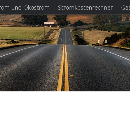
strom und Ökostrom
Stromkostenrechner
Gas
ausfall
DSL Anbietervergleich
Kreditverglei