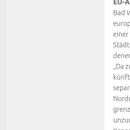
EU-A
Bad W
europ
einer
Städt
denen
„Da z
künft
separ
Nordr
grenz
unzum