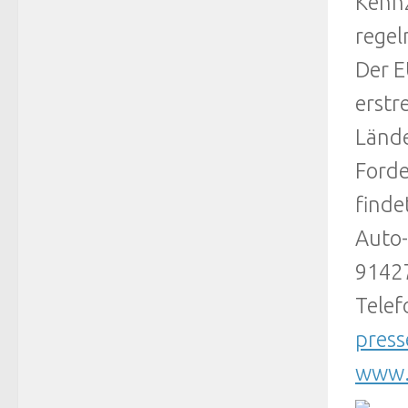
Kennz
regel
Der E
erstr
Lände
Forde
finde
Auto-
9142
Telef
pres
www.