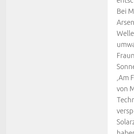
entsc
Bei M
Arsen
Welle
umwan
Fraun
Sonn
‚Am F
von M
Techn
versp
Solar
haben