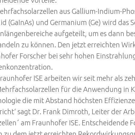
heidende Vorteile.
ehrfachsolarzellen aus Gallium-Indium-Phos
id (GaInAs) und Germanium (Ge) wird das 
nlängenbereiche aufgeteilt, um es dann beso
deln zu können. Den jetzt erreichten Wirk
hofer Forscher bei sehr hohen Einstrahlun
enkonzentration.
raunhofer ISE arbeiten wir seit mehr als ze
ehrfachsolarzellen für die Anwendung in K
ologie die mit Abstand höchsten Effizienz
richt‘ sagt Dr. Frank Dimroth, Leiter der Arb
zellen´ am Fraunhofer ISE. Entscheidende F
 zu dem jetzt erreichten Rekordwirkungsgra