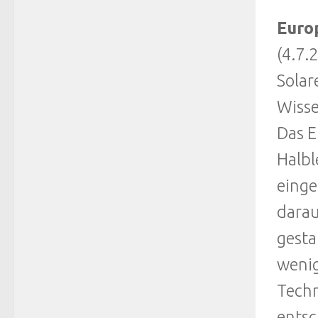
Euro
(4.7.
Solar
Wisse
Das E
Halbl
einge
darau
gesta
wenig
Techn
entsc