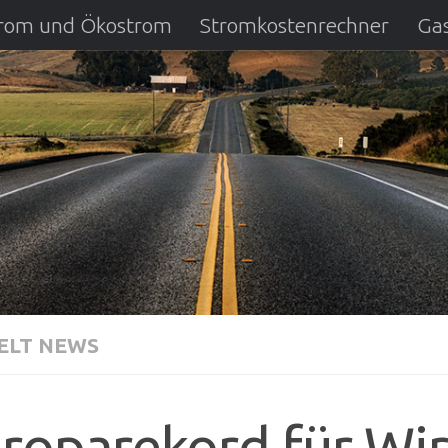
strom und Ökostrom
Stromkostenrechner
Gas
ausfall
DSL Anbietervergleich
Kreditverglei
LT NEWS
roparekord für Wi