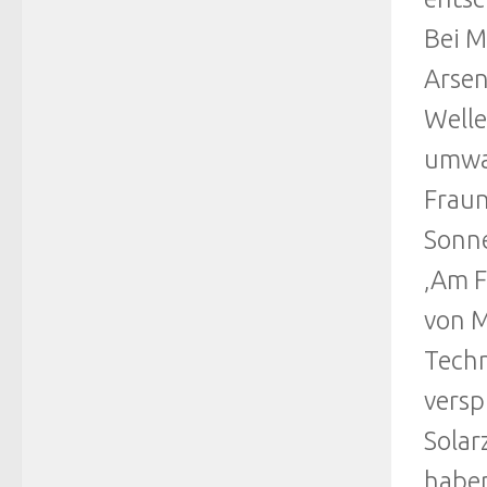
Bei M
Arsen
Welle
umwan
Fraun
Sonn
‚Am F
von M
Techn
versp
Solar
haben