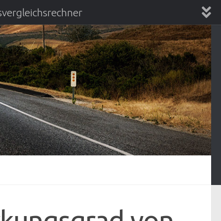
vergleichsrechner
chsrechner
rkungsgrad von