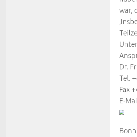
war, 
‚Insb
Teilz
Unter
Anspr
Dr. F
Tel. 
Fax +
E-Mai
Bonn