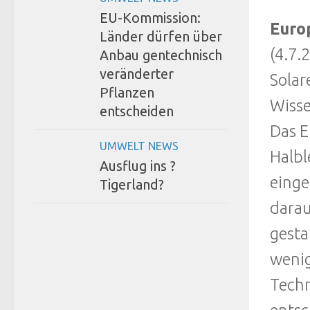
EU-Kommission:
Euro
Länder dürfen über
(4.7.
Anbau gentechnisch
veränderter
Solar
Pflanzen
Wisse
entscheiden
Das E
UMWELT NEWS
Halbl
Ausflug ins ?
einge
Tigerland?
darau
gesta
wenig
Techn