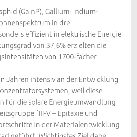
phid (GaInP), Gallium- Indium-
Sonnenspektrum in drei
nders effizient in elektrische Energie
ungsgrad von 37,6% erzielten die
gsintensitäten von 1700-facher
hn Jahren intensiv an der Entwicklung
onzentratorsystemen, weil diese
en für die solare Energieumwandlung
eitsgruppe ´III-V – Epitaxie und
ortschritte in der Materialentwicklung
d geführt. Wichtigstes Ziel dabei