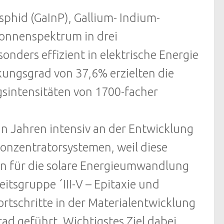
phid (GaInP), Gallium- Indium-
Sonnenspektrum in drei
nders effizient in elektrische Energie
ungsgrad von 37,6% erzielten die
gsintensitäten von 1700-facher
hn Jahren intensiv an der Entwicklung
onzentratorsystemen, weil diese
en für die solare Energieumwandlung
eitsgruppe ´III-V – Epitaxie und
ortschritte in der Materialentwicklung
d geführt. Wichtigstes Ziel dabei