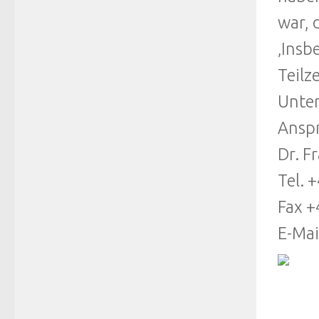
war, 
‚Insb
Teilz
Unter
Anspr
Dr. F
Tel. 
Fax +
E-Mai