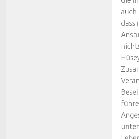
die m
auch 
dass 
Anspr
nichts
Hüsey
Zusam
Veran
Besei
führe
Anges
unter
Leben