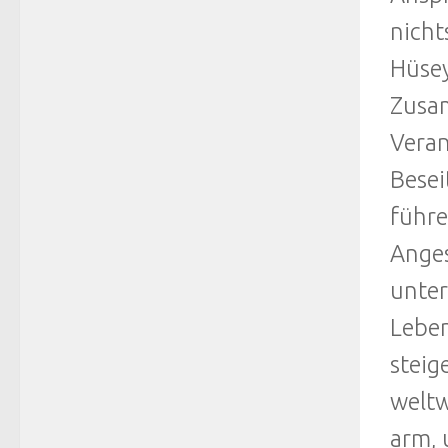
nichts
Hüsey
Zusam
Veran
Besei
führe
Anges
unter
Leben
steig
weltw
arm, 