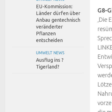
EU-Kommission:
G8-G
Länder dürfen über
‚Die 
Anbau gentechnisch
veränderter
resüm
Pflanzen
Sprec
entscheiden
LINKE
UMWELT NEWS
Entwi
Ausflug ins ?
Versp
Tigerland?
werde
Lötze
Nahru
vorze