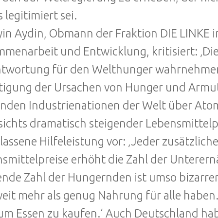
 legitimiert sei.
in Aydin, Obmann der Fraktion DIE LINKE i
menarbeit und Entwicklung, kritisiert: ‚Di
twortung für den Welthunger wahrnehmen 
tigung der Ursachen von Hunger und Armut z
nden Industrienationen der Welt über Ato
ichts dramatisch steigender Lebensmittelp
lassene Hilfeleistung vor: ‚Jeder zusätzlic
smittelpreise erhöht die Zahl der Unterern
ende Zahl der Hungernden ist umso bizarrer
eit mehr als genug Nahrung für alle haben
um Essen zu kaufen.‘ Auch Deutschland hab