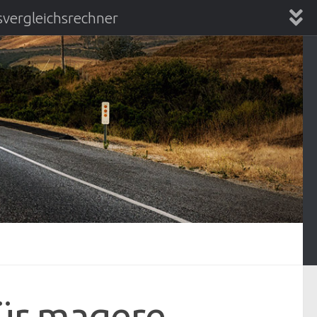
vergleichsrechner
chsrechner
für magere