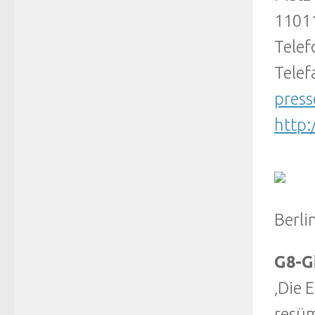
11011
Tele
Telef
press
http:
Berli
G8-G
‚Die 
resüm