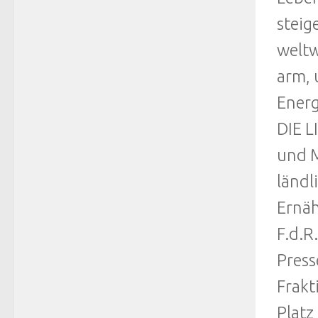
steig
weltw
arm, 
Energ
DIE L
und M
ländl
Ernäh
F.d.R
Press
Frakt
Platz