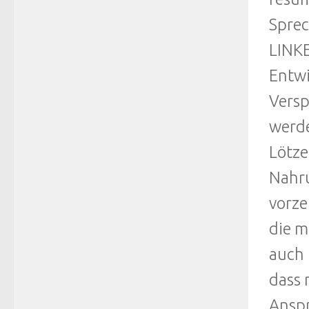
Sprec
LINKE
Entwi
Versp
werde
Lötze
Nahru
vorze
die m
auch 
dass 
Anspr