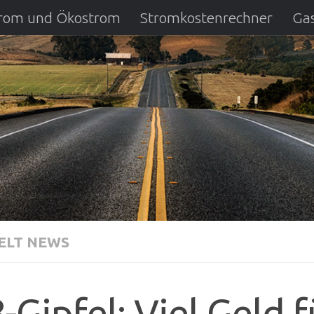
strom und Ökostrom
Stromkostenrechner
Gas
ausfall
DSL Anbietervergleich
Kreditverglei
LT NEWS
-Gipfel: Viel Geld 