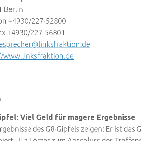
 Berlin
fon +4930/227-52800
ax +4930/227-56801
esprecher@linksfraktion.de
//www.linksfraktion.de
n
ipfel: Viel Geld für magere Ergebnisse
Ergebnisse des G8-Gipfels zeigen: Er ist das G
iert Ulla Lötzer zum Abschluss des Treffen