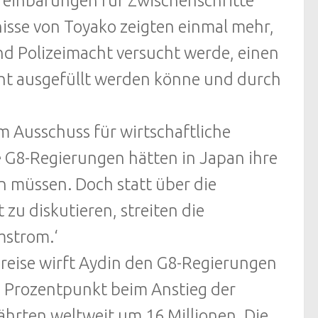
ereinbarungen für Zwischenschritte
nisse von Toyako zeigten einmal mehr,
und Polizeimacht versucht werde, einen
ht ausgefüllt werden könne und durch
m Ausschuss für wirtschaftliche
e G8-Regierungen hätten in Japan ihre
müssen. Doch statt über die
u diskutieren, streiten die
mstrom.‘
reise wirft Aydin den G8-Regierungen
he Prozentpunkt beim Anstieg der
ährten weltweit um 16 Millionen. Die