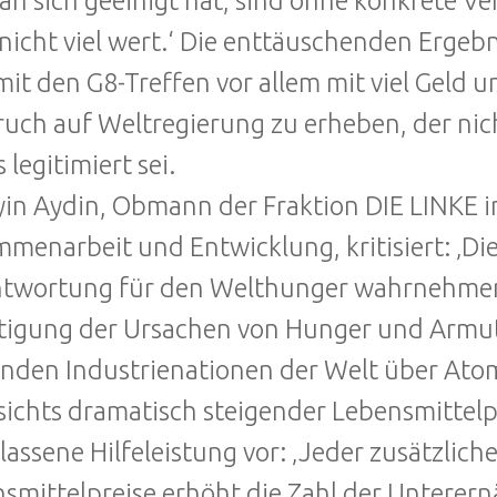
an sich geeinigt hat, sind ohne konkrete V
nicht viel wert.‘ Die enttäuschenden Ergeb
mit den G8-Treffen vor allem mit viel Geld 
uch auf Weltregierung zu erheben, der nic
 legitimiert sei.
in Aydin, Obmann der Fraktion DIE LINKE i
menarbeit und Entwicklung, kritisiert: ‚Di
twortung für den Welthunger wahrnehmen 
tigung der Ursachen von Hunger und Armut z
nden Industrienationen der Welt über Ato
ichts dramatisch steigender Lebensmittelp
lassene Hilfeleistung vor: ‚Jeder zusätzlic
smittelpreise erhöht die Zahl der Unterern