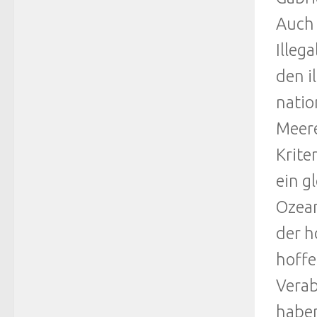
Auch 
Illeg
den i
natio
Meere
Krite
ein g
Ozean
der h
hoffe
Verab
haben