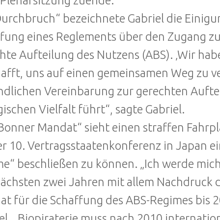
 Plenarsitzung zuende.
Durchbruch“ bezeichnete Gabriel die Einigu
fung eines Reglements über den Zugang zu
hte Aufteilung des Nutzens (ABS). ‚Wir ha
afft, uns auf einen gemeinsamen Weg zu ver
ndlichen Vereinbarung zur gerechten Auftei
gischen Vielfalt führt“, sagte Gabriel.
Bonner Mandat“ sieht einen straffen Fahrpl
er 10. Vertragsstaatenkonferenz in Japan e
e“ beschließen zu können. „Ich werde mich
ächsten zwei Jahren mit allem Nachdruck d
t für die Schaffung des ABS-Regimes bis 2
el. „Biopiraterie muss nach 2010 internatio