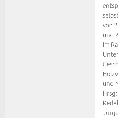
entsp
selbs
von 2
und 2
Im Ra
Unter
Gesch
Holzw
und N
Hrsg:
Redak
Jürge