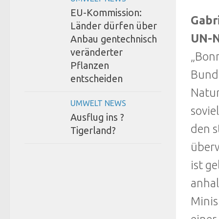
EU-Kommission:
Gabr
Länder dürfen über
UN-N
Anbau gentechnisch
veränderter
„Bonn
Pflanzen
Bunde
entscheiden
Natur
UMWELT NEWS
sovie
Ausflug ins ?
den s
Tigerland?
überw
ist g
anhal
Minis