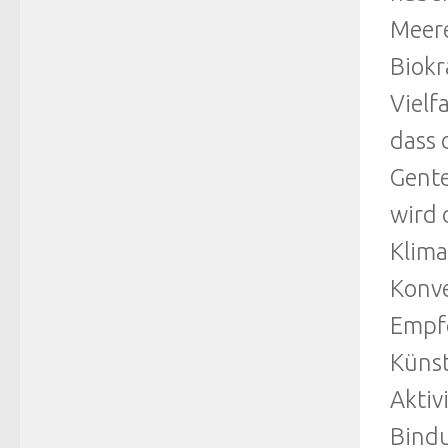
Meere
Biokr
Vielf
dass 
Gente
wird 
Klima
Konve
Empf
Künst
Aktiv
Bindu