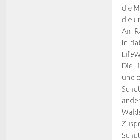
die M
die u
Am Ra
Initi
LifeW
Die L
und o
Schut
ander
Walds
Zuspr
Schut