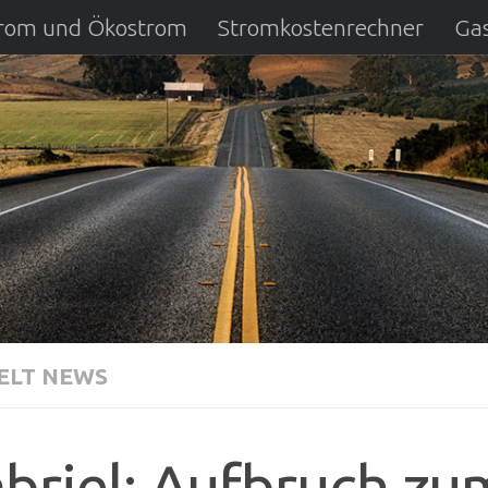
strom und Ökostrom
Stromkostenrechner
Gas
ausfall
DSL Anbietervergleich
Kreditverglei
LT NEWS
briel: Aufbruch zu