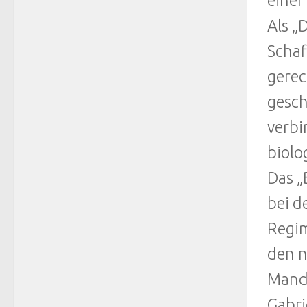
einer
Als „
Schaf
gerec
gesch
verbi
biolo
Das „
bei d
Regim
den n
Manda
Gabri