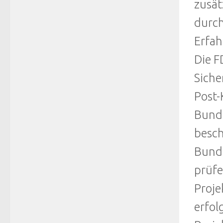
zusät
durch
Erfah
Die F
Siche
Post-
Bunde
besch
Bunde
prüfe
Proje
erfol