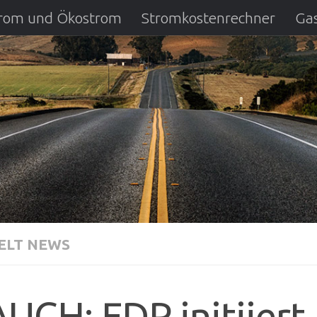
strom und Ökostrom
Stromkostenrechner
Gas
ausfall
DSL Anbietervergleich
Kreditverglei
LT NEWS
UCH: FDP initiiert