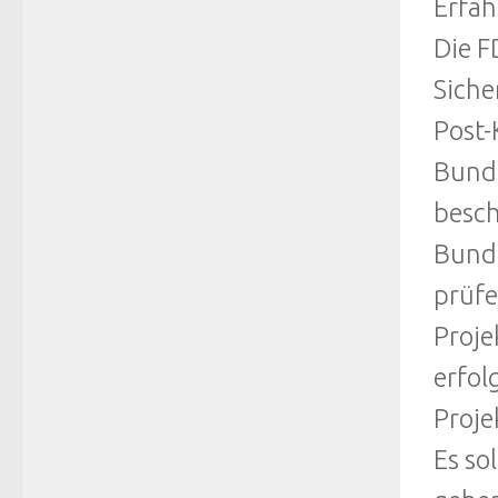
Erfah
Die F
Siche
Post-
Bunde
besch
Bunde
prüfe
Proje
erfol
Proje
Es so