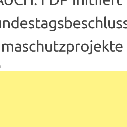
ndestagsbeschluss
imaschutzprojekte
n