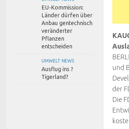
EU-Kommission:
Länder dürfen über
Anbau gentechnisch
veränderter
KAUC
Pflanzen
Ausl
entscheiden
BERLI
UMWELT NEWS
und 
Ausflug ins ?
Tigerland?
Devel
der F
Die F
Entwi
koste