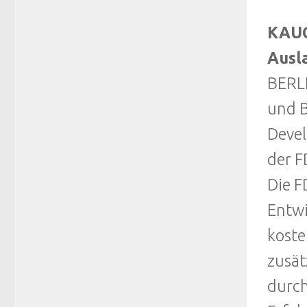
KAUC
Ausl
BERLI
und B
Devel
der F
Die F
Entwi
koste
zusät
durch