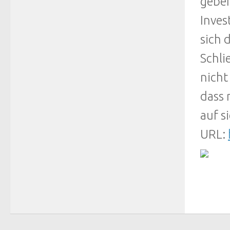
geben
Inves
sich 
Schli
nicht
dass 
auf s
URL: