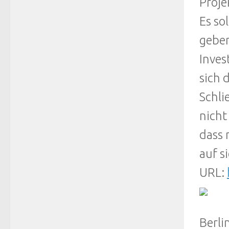
Proje
Es so
geben
Inves
sich 
Schli
nicht
dass 
auf s
URL:
Berli