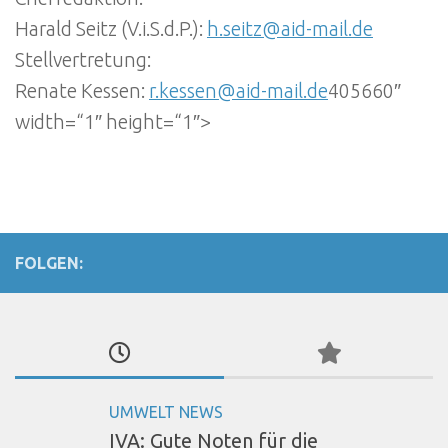
Harald Seitz (V.i.S.d.P.):
h.seitz@aid-mail.de
Stellvertretung:
Renate Kessen:
r.kessen@aid-mail.de
405660″
width=“1″ height=“1″>
FOLGEN:
UMWELT NEWS
IVA: Gute Noten für die