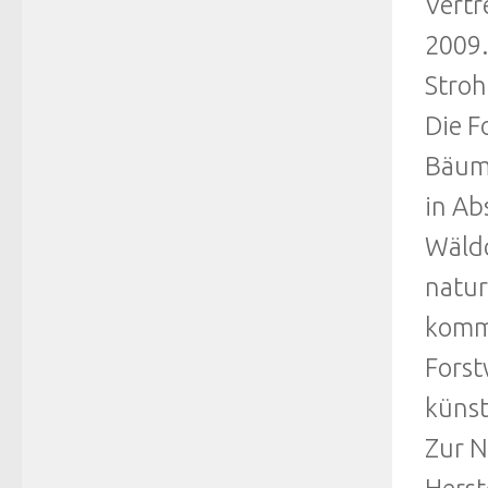
Vertr
2009.
Stroh
Die F
Bäume
in Ab
Wäldc
natur
kommt
Forst
künst
Zur N