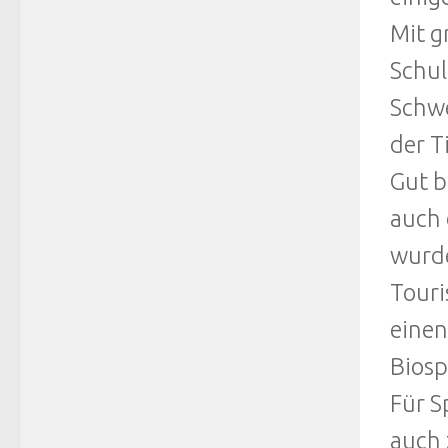
Mit g
Schul
Schwe
der T
Gut b
auch 
wurde
Touri
einen
Biosp
Für S
auch 