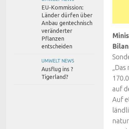
EU-Kommission:
Länder dürfen über
Anbau gentechnisch
veränderter
Minis
Pflanzen
Bila
entscheiden
Sonde
UMWELT NEWS
„Das 
Ausflug ins ?
Tigerland?
170.0
auf d
Auf e
länd
natur