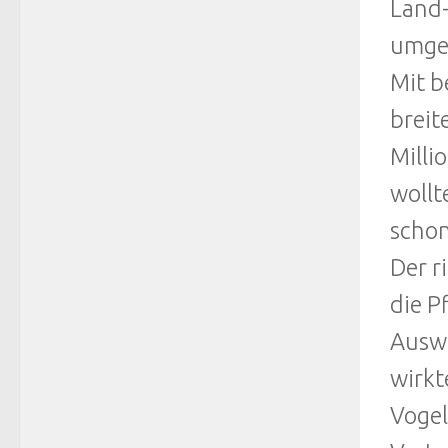
Land-
umgeh
Mit b
breit
Milli
wollt
schon
Der r
die P
Auswa
wirkt
Vogel