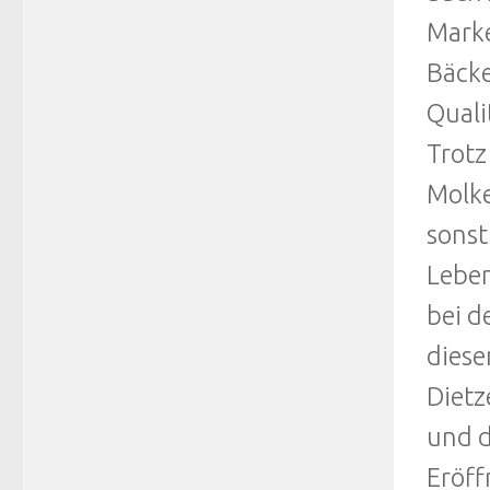
Marke
Bäcke
Quali
Trotz
Molke
sonst
Leben
bei d
diese
Dietz
und d
Eröff