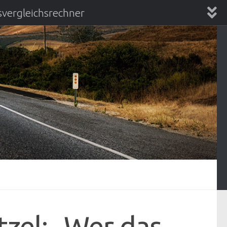
vergleichsrechner
chsrechner
tzel: „Wer das