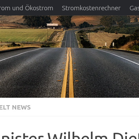
strom und Ökostrom
Stromkostenrechner
Gas
ausfall
DSL Anbietervergleich
Kreditverglei
LT NEWS
nister Wilhelm Die