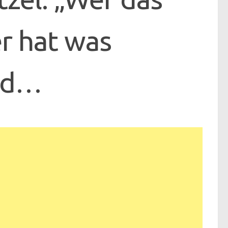
er hat was
und…