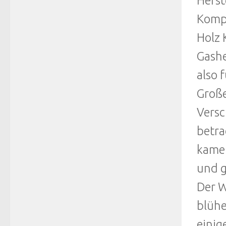
Herst
Kompe
Holz 
Gashe
also 
Große
Versc
betra
kamen
und g
Der W
blühe
einig