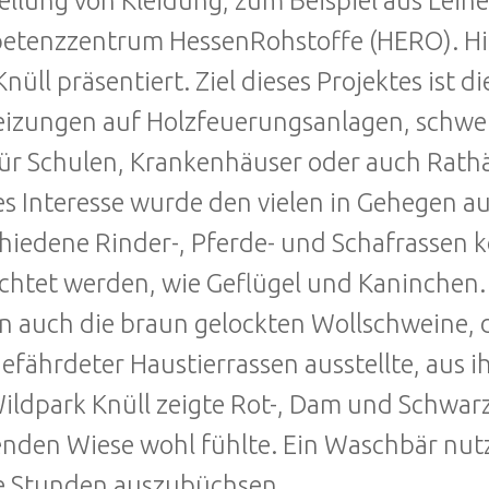
ellung von Kleidung, zum Beispiel aus Lein
tenzzentrum HessenRohstoffe (HERO). Hie
Knüll präsentiert. Ziel dieses Projektes ist 
izungen auf Holzfeuerungsanlagen, schw
für Schulen, Krankenhäuser oder auch Rath
s Interesse wurde den vielen in Gehegen a
hiedene Rinder-, Pferde- und Schafrassen 
chtet werden, wie Geflügel und Kaninchen.
 auch die braun gelockten Wollschweine, di
efährdeter Haustierrassen ausstellte, aus 
ildpark Knüll zeigte Rot-, Dam und Schwarz
nden Wiese wohl fühlte. Ein Waschbär nutz
e Stunden auszubüchsen.