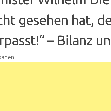
cht gesehen hat, d
rpasst!“ – Bilanz 
baden