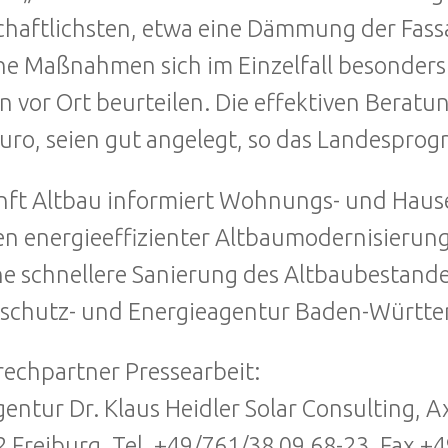
chaftlichsten, etwa eine Dämmung der Fassa
e Maßnahmen sich im Einzelfall besonders
n vor Ort beurteilen. Die effektiven Berat
uro, seien gut angelegt, so das Landespro
ft Altbau informiert Wohnungs- und Hau
n energieeffizienter Altbaumodernisierung
ine schnellere Sanierung des Altbaubestand
schutz- und Energieagentur Baden-Württem
echpartner Pressearbeit:
entur Dr. Klaus Heidler Solar Consulting, A
 Freiburg, Tel. +49/761/38 09 68-23, Fax +