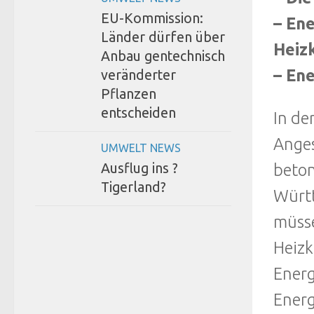
EU-Kommission:
– En
Länder dürfen über
Heiz
Anbau gentechnisch
– Ene
veränderter
Pflanzen
entscheiden
In de
Anges
UMWELT NEWS
Ausflug ins ?
beton
Tigerland?
Württ
müsse
Heizk
Ener
Energ