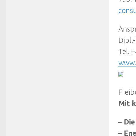
consu
Anspr
Dipl.
Tel. 
www.
Freib
Mit k
– Die
– En