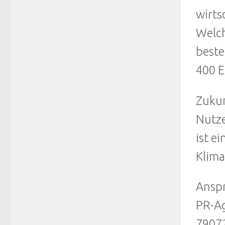
wirts
Welch
beste
400 E
Zukun
Nutze
ist e
Klima
Anspr
PR-Ag
79072