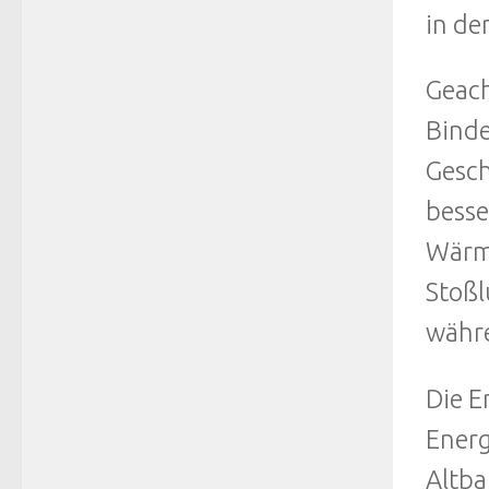
in de
Geach
Binde
Gesch
besse
Wärme
Stoßl
währe
Die E
Energ
Altba