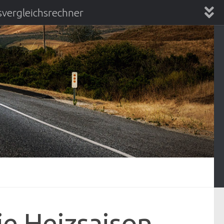
vergleichsrechner
chsrechner
ie Heizsaison