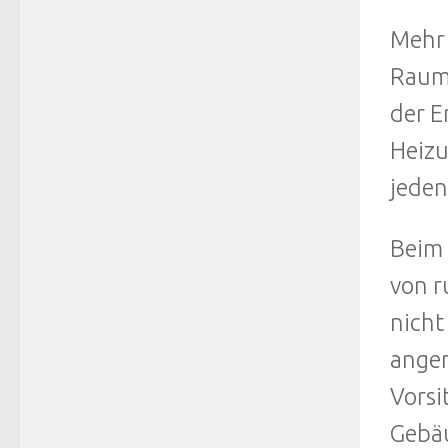
Mehr 
Raumh
der E
Heizu
jeden 
Beim 
von r
nicht
angem
Vorsi
Gebäu