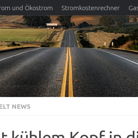
strom und Ökostrom
Stromkostenrechner
Gas
ausfall
DSL Anbietervergleich
Kreditverglei
LT NEWS
t kühlem Kopf in d