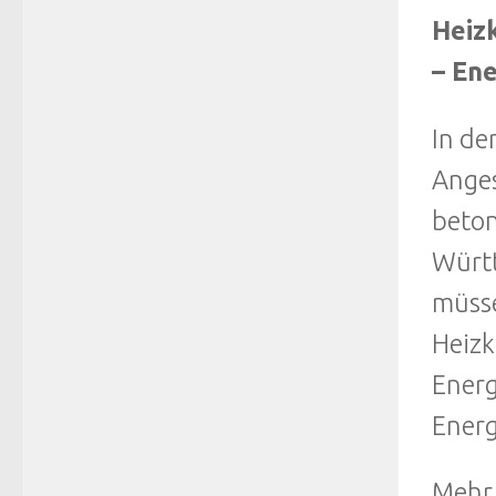
Heiz
– Ene
In de
Anges
beton
Württ
müsse
Heizk
Ener
Energ
Mehr 