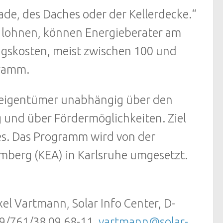
de, des Daches oder der Kellerdecke.“
 lohnen, können Energieberater am
ungskosten, meist zwischen 100 und
gramm.
seigentümer unabhängig über den
 und über Fördermöglichkeiten. Ziel
es. Das Programm wird von der
berg (KEA) in Karlsruhe umgesetzt.
xel Vartmann, Solar Info Center, D-
49/761/38 09 68-11,
vartmann@solar-