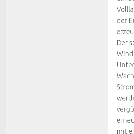
Volll
der E
erzeu
Der s
Windg
Unter
Wachs
Strom
werde
vergü
erneu
mit e