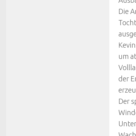
Ausba
Die A
Tocht
ausge
Kevin
um at
Volll
der E
erze
Der s
Windg
Unter
Wachs