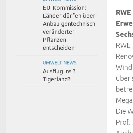
EU-Kommission:
RWE 
Länder dürfen über
Erwe
Anbau gentechnisch
veränderter
Sech
Pflanzen
RWE I
entscheiden
Renov
UMWELT NEWS
Windk
Ausflug ins ?
über 
Tigerland?
betre
Mega
Die W
Prof.