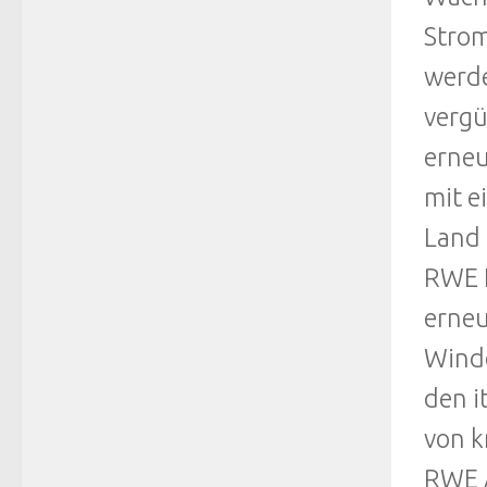
Strom
werde
vergü
erneu
mit e
Land 
RWE I
erneu
Winde
den i
von k
RWE 