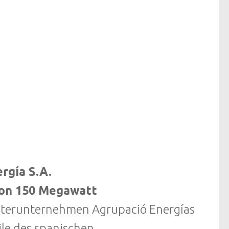
rgía S.A.
von 150 Megawatt
hterunternehmen Agrupació Energías
ile des spanischen