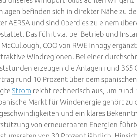
u unseres Windportfolios achten wir ganz 
nlagen befinden sich in direkter Nähe zu 
er AERSA und sind überdies zu einem überw
stattet. Das führt v.a. bei Betrieb und Ins
 McCullough, COO von RWE Innogy ergänzt:
traktive Windregionen. Bei einer durchschn
aststunden erzeugen die Anlagen rund 365 
rtrag rund 10 Prozent über dem spanischen
ugte
Strom
reicht rechnerisch aus, um rund 
panische Markt für Windenergie gehört zu d
eschwindigkeiten und ein klares Bekenntn
stützung von erneuerbaren Energien führt
tumsraten von 30 Prozent jährlich. Hinsic