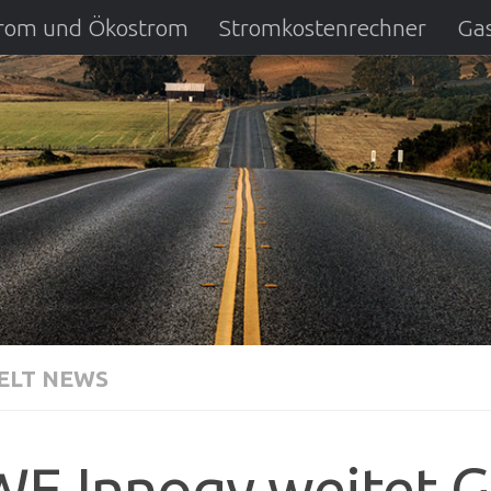
strom und Ökostrom
Stromkostenrechner
Gas
ausfall
DSL Anbietervergleich
Kreditverglei
LT NEWS
E Innogy weitet G