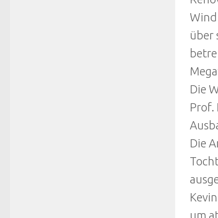
Windk
über 
betre
Mega
Die W
Prof.
Ausba
Die A
Tocht
ausge
Kevin
um at