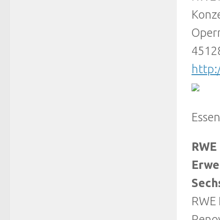
Konz
Opern
4512
http
Esse
RWE 
Erwe
Sech
RWE I
Renov