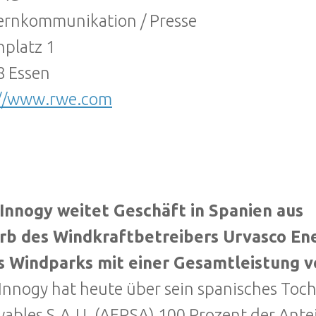
ernkommunikation / Presse
platz 1
8 Essen
://www.rwe.com
n
Innogy weitet Geschäft in Spanien aus
rb des Windkraftbetreibers Urvasco Ene
s Windparks mit einer Gesamtleistung 
nnogy hat heute über sein spanisches Toc
ables S.A.U. (AERSA) 100 Prozent der Ante