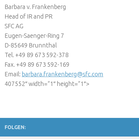
Barbara v. Frankenberg
Head of IR and PR
SFC AG
Eugen-Saenger-Ring 7
D-85649 Brunnthal
Tel. +49 89 673 592-378
Fax. +49 89 673 592-169
Email:
barbara.frankenberg@sfc.com
407552″ width=“1″ height=“1″>
FOLGEN: