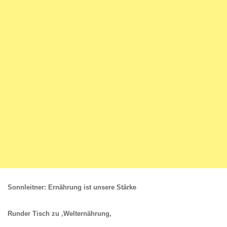
Sonnleitner: Ernährung ist unsere Stärke
Runder Tisch zu ‚Welternährung,