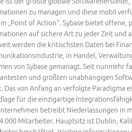
e ist der größte globale Softwarehersteller,
mationen zu managen und diese mobil verfü
um „Point of Action“. Sybase bietet offene,
mationen auf sichere Art zu jeder Zeit und 
eit werden die kritischsten Daten bei Finan
nikationsindustrie, in Handel, Verwaltu
men von Sybase gemanagt. Seit nunmehr fa
antesten und größten unabhängigen Softw
. Das von Anfang an verfolgte Paradigma ei
lage für die einzigartige Integrationsfähig
nternehmen betreibt Niederlassungen in m
4.000 Mitarbeiter. Hauptsitz ist Dublin, Kal
beiter beschäftigt. Weitere Informatione