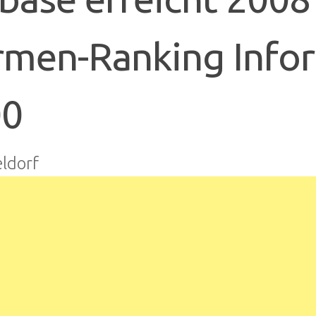
rmen-Ranking Inf
00
ldorf