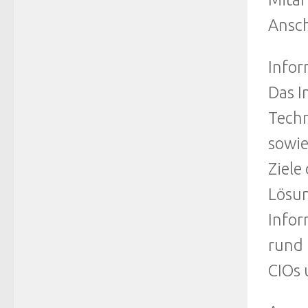
Ansch
Info
Das I
Techn
sowie
Ziele
Lösun
Infor
rund 
CIOs 