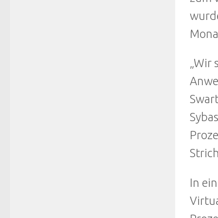
wurde
Monar
„Wir 
Anwen
Swart
Sybas
Proze
Stric
In ei
Virtu