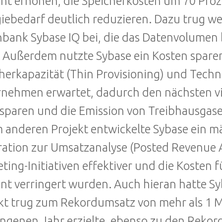
nt erhöhen, die Speicherkosten um 70 Pro
iebedarf deutlich reduzieren. Dazu trug we
bank Sybase IQ bei, die das Datenvolumen
 Außerdem nutzte Sybase ein Kosten sparen
herkapazität (Thin Provisioning) und Techn
nehmen erwartet, dadurch den nächsten vie
sparen und die Emission von Treibhausgase
 anderen Projekt entwickelte Sybase ein m
ation zur Umsatzanalyse (Posted Revenue A
ting-Initiativen effektiver und die Koste
nt verringert wurden. Auch hieran hatte Sy
kt trug zum Rekordumsatz von mehr als 1 Mil
ngenen Jahr erzielte, ebenso zu den Rekor