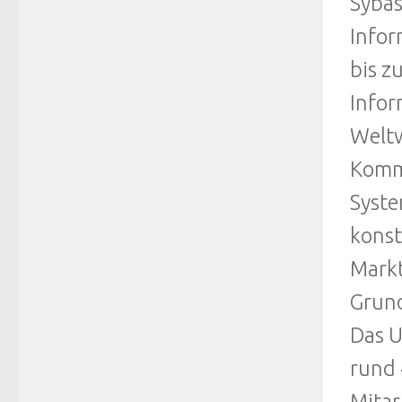
Sybas
Infor
bis z
Infor
Weltw
Kommu
Syste
konst
Markt
Grund
Das U
rund 
Mitar