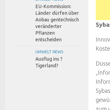
EU-Kommission:
Länder dürfen über
Anbau gentechnisch
Syba
veränderter
Pflanzen
Innov
entscheiden
Kost
UMWELT NEWS
Ausflug ins ?
Düsse
Tigerland?
„Info
Infor
Sybas
gewür
zum v