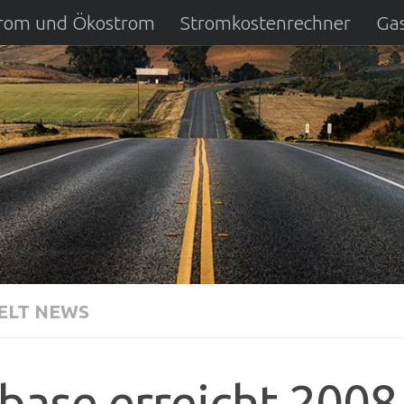
strom und Ökostrom
Stromkostenrechner
Gas
ausfall
DSL Anbietervergleich
Kreditverglei
LT NEWS
base erreicht 2008