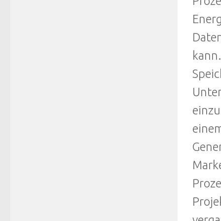
Proze
Energ
Daten
kann.
Speic
Unter
einzu
einem
Gener
Marke
Proze
Proje
verga