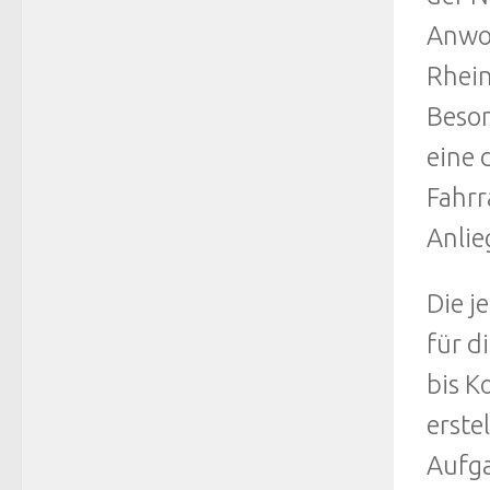
Anwoh
Rhein
Beson
eine 
Fahrr
Anlie
Die j
für d
bis K
erste
Aufg