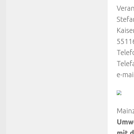
Veran
Stefa
Kaise
5511
Telef
Telef
e-mai
Main
Umwe
mit 