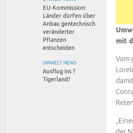
EU-Kommission:
Länder dürfen über
Anbau gentechnisch
Umwe
veränderter
Pflanzen
mit 
entscheiden
Vom g
UMWELT NEWS
Lorel
Ausflug ins ?
Tigerland?
damit
Conra
Reten
„Eine
der N