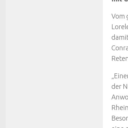
Vom g
Lorel
damit
Conra
Reten
„Eine
der N
Anwoh
Rhein
Beson