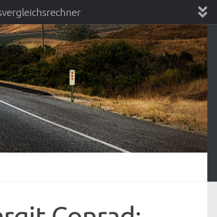
vergleichsrechner
chsrechner
rgit Conrad: