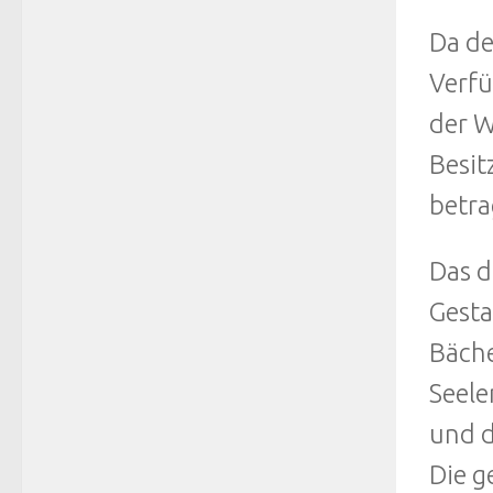
Da de
Verfü
der W
Besit
betra
Das d
Gesta
Bäche
Seele
und d
Die g