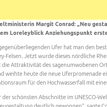
ltministerin Margit Conrad: „Neu gestal
dem Loreleyblick Anziehungspunkt erst
egenüberliegenden Ufer hat man den best
ey-Felsen. Jetzt wurde dieses nördliche Rhe
 die Attraktivität des sagenumwobenen Ort
d weihte heute die neue Uferpromenade ei
tionsraum für den Hochwasserfall mit ein
r der schönsten Abschnitte im UNESCO-Welt
eugestaltung deutlich gewonnen“, sagte 