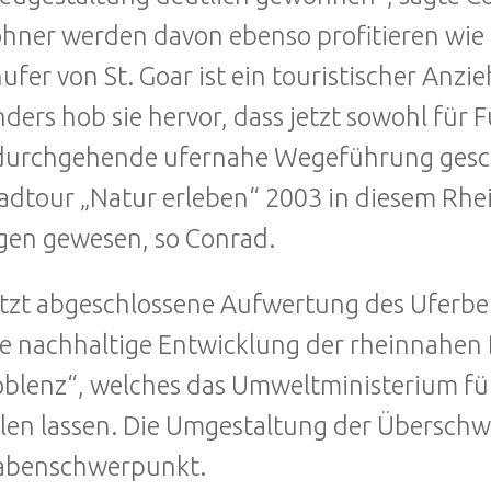
ner werden davon ebenso profitieren wie 
ufer von St. Goar ist ein touristischer Anz
ders hob sie hervor, dass jetzt sowohl für 
durchgehende ufernahe Wegeführung geschaf
adtour „Natur erleben“ 2003 in diesem Rhei
gen gewesen, so Conrad.
etzt abgeschlossene Aufwertung des Uferbe
ie nachhaltige Entwicklung der rheinnahen 
oblenz“, welches das Umweltministerium f
llen lassen. Die Umgestaltung der Übersch
abenschwerpunkt.