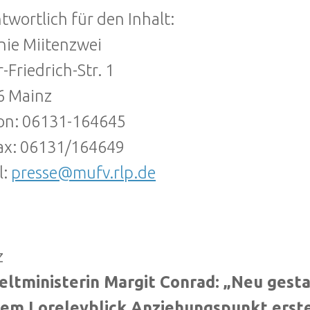
twortlich für den Inhalt:
nie Miitenzwei
r-Friedrich-Str. 1
6 Mainz
on: 06131-164645
ax: 06131/164649
l:
presse@mufv.rlp.de
z
ltministerin Margit Conrad: „Neu gestal
dem Loreleyblick Anziehungspunkt erst