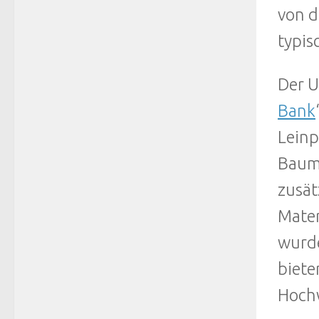
von d
typis
Der U
Bank
Leinp
Baum
zusät
Mater
wurde
biete
Hochw