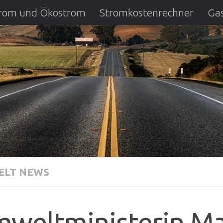
strom und Ökostrom
Stromkostenrechner
Gas
ausfall
DSL Anbietervergleich
Kreditverglei
LT NEWS
weltministerin Ma