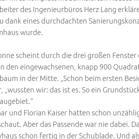
beiter des Ingenieurbüros Herz Lang erklär
u dank eines durchdachten Sanierungskonze
mhaus wurde.
onne scheint durch die drei großen Fenster
in den eingewachsenen, knapp 900 Quadrat
baum in der Mitte. „Schon beim ersten Bes
r, „wussten wir: das ist es. So ein Grunds
augebiet.“
r und Florian Kaiser hatten schon unzähl
chaut. Aber das Passende war nie dabei. Dab
vhaus schon fertig in der Schublade. Und al