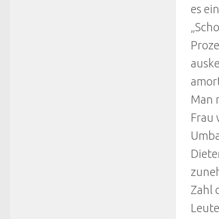
es ei
„Scho
Proze
auske
amort
Man m
Frau 
Umba
Diete
zune
Zahl 
Leute