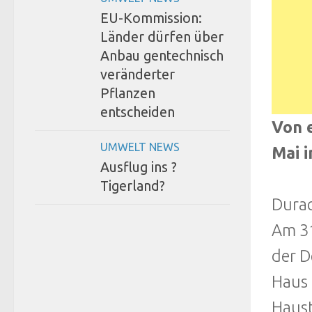
EU-Kommission:
Länder dürfen über
Anbau gentechnisch
veränderter
Pflanzen
entscheiden
Von 
UMWELT NEWS
Mai i
Ausflug ins ?
Tigerland?
Durac
Am 31
der D
Haus 
Haust