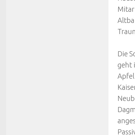
Mitar
Altba
Trau
Die S
geht 
Apfel
Kaise
Neub
Dagma
anges
Passi