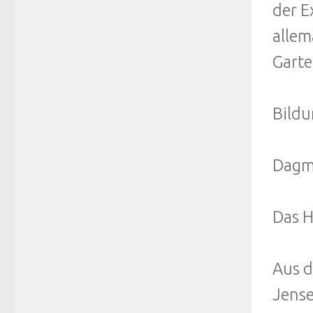
der E
allem
Garte
Bildu
Dagma
Das H
Aus d
Jens