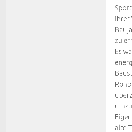
Sport
ihrer
Bauja
zu er
Es wa
energ
Bausu
Rohba
überz
umzug
Eigen
alte 