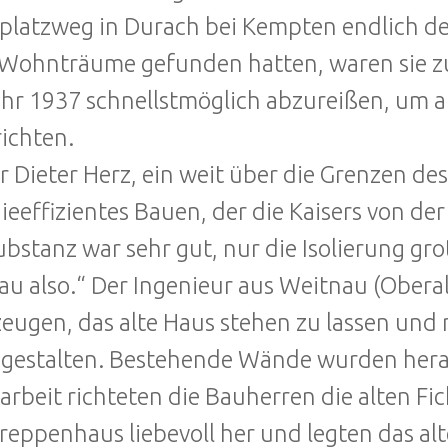
platzweg in Durach bei Kempten endlich de
 Wohnträume gefunden hatten, waren sie zu
hr 1937 schnellstmöglich abzureißen, um an
richten.
r Dieter Herz, ein weit über die Grenzen de
ieeffizientes Bauen, der die Kaisers von de
bstanz war sehr gut, nur die Isolierung grot
u also.“ Der Ingenieur aus Weitnau (Obera
eugen, das alte Haus stehen zu lassen und
estalten. Bestehende Wände wurden herau
arbeit richteten die Bauherren die alten F
Treppenhaus liebevoll her und legten das al