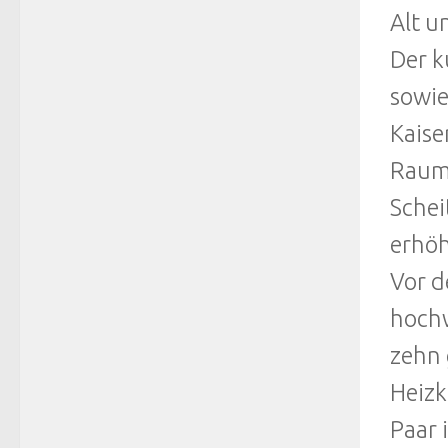
Alt u
Der 
sowie
Kaise
Raumk
Schei
erhöh
Vor d
hochw
zehn 
Heizk
Paar 