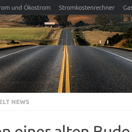
strom und Ökostrom
Stromkostenrechner
Gas
ausfall
DSL Anbietervergleich
Kreditverglei
LT NEWS
n einer alten Bud