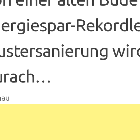
ergiespar-Rekordle
stersanierung wird
urach…
nau