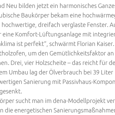
nd Neu bilden jetzt ein harmonisches Ganze
kubische Baukörper bekam eine hochwärme
 hochwertige, dreifach verglaste Fenster.
r eine Komfort-Lüftungsanlage mit integr
lima ist perfekt“, schwärmt Florian Kaise
tholzofen, um den Gemütlichkeitsfaktor an
en. Drei, vier Holzscheite – das reicht für
em Umbau lag der Ölverbrauch bei 39 Liter
ertigen Sanierung mit Passivhaus-Kompon
gesenkt.
örper sucht man im dena-Modellprojekt ver
in die energetischen Sanierungsmaßnahmen 