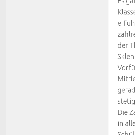
Es ga
Klass
erfuh
zahlr
der T
Sklen
Vorfü
Mittl
gerad
steti
Die Z
in al
Schül