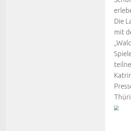
erleb
Die L
mit d
„Wald
Spiel
teiln
Katr
Press
Thüri