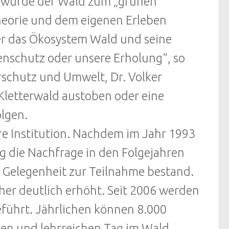
s wurde der Wald zum „grünen
heorie und dem eigenen Erleben
ber das Ökosystem Wald und seine
enschutz oder unsere Erholung“, so
rschutz und Umwelt, Dr. Volker
Kletterwald austoben oder eine
lgen.
re Institution. Nachdem im Jahr 1993
eg die Nachfrage in den Folgejahren
er Gelegenheit zur Teilnahme bestand.
her deutlich erhöht. Seit 2006 werden
eführt. Jährlichen können 8.000
en und lehrreichen Tag im Wald