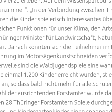
b viel zu erleben: Auf dem Wissensparcour
enzimmer“. „In der Verbindung zwischen T
ren die Kinder spielerisch Interessantes ü
eichen Funktionen für unser Klima, den Art
hüringer Minister für Landwirtschaft, Natu
ar. Danach konnten sich die Teilnehmer im 
hrung im Motorsägenkunstschneiden verfo
erweile sind die Waldjugendspiele eine wah
e einmal 1.200 Kinder erreicht wurden, sti
g an, so dass bald nicht mehr für alle Schül
ahl der ausrichtenden Forstämter wurde da
len 28 Thüringer Forstämtern Spiele durchg
er und Kindergartenkinder einen spannend