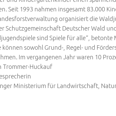
en. Seit 1993 nahmen insgesamt 83.000 Kind
andesforstverwaltung organisiert die Wald
er Schutzgemeinschaft Deutscher Wald und
jugendspiele sind Spiele für alle“, betonte M
e können sowohl Grund-, Regel- und Förder
ehmen. Im vergangenen Jahr waren 10 Proze
in Trommer-Huckauf
esprecherin
nger Ministerium für Landwirtschaft, Nat