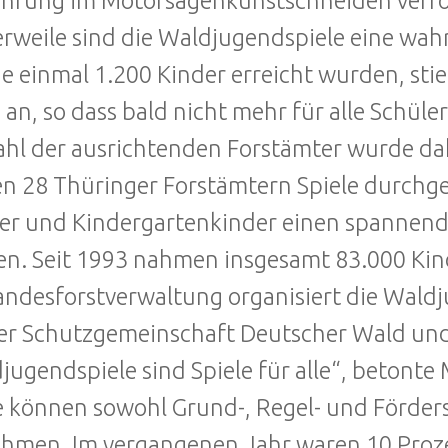
hrung im Motorsägenkunstschneiden verfo
erweile sind die Waldjugendspiele eine wah
e einmal 1.200 Kinder erreicht wurden, sti
g an, so dass bald nicht mehr für alle Schül
ahl der ausrichtenden Forstämter wurde da
len 28 Thüringer Forstämtern Spiele durchg
er und Kindergartenkinder einen spannend
en. Seit 1993 nahmen insgesamt 83.000 Kind
andesforstverwaltung organisiert die Wald
er Schutzgemeinschaft Deutscher Wald und
jugendspiele sind Spiele für alle“, betonte M
e können sowohl Grund-, Regel- und Förder
ehmen. Im vergangenen Jahr waren 10 Proze