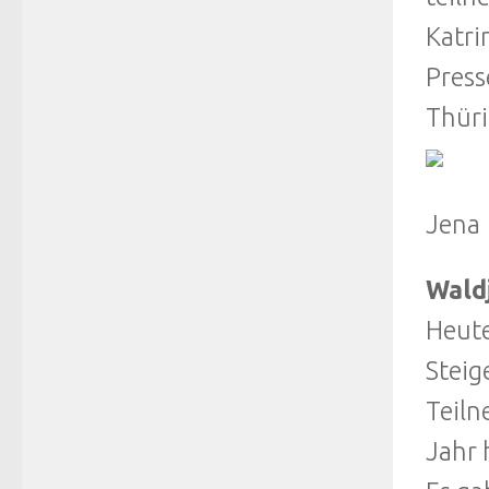
Katr
Press
Thüri
Jena
Wald
Heute
Steig
Teiln
Jahr 