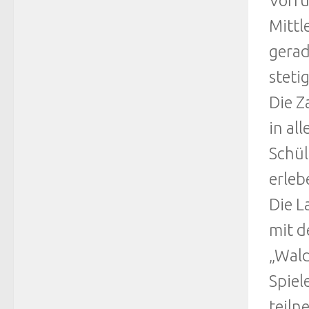
Vorfü
Mittl
gerad
steti
Die Z
in al
Schül
erleb
Die L
mit d
„Wald
Spiel
teiln