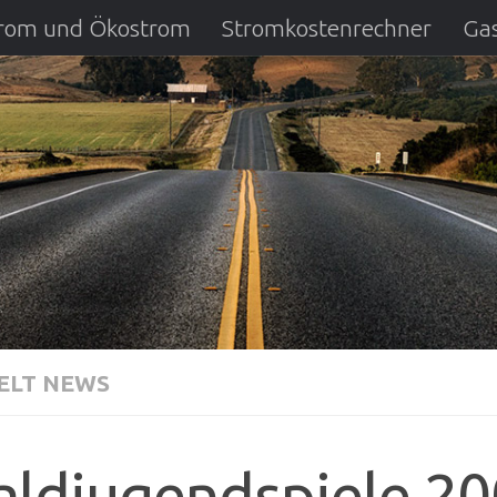
strom und Ökostrom
Stromkostenrechner
Gas
ausfall
DSL Anbietervergleich
Kreditverglei
LT NEWS
ldjugendspiele 200