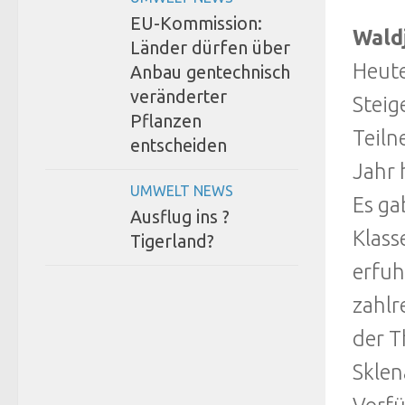
EU-Kommission:
Wald
Länder dürfen über
Heute
Anbau gentechnisch
veränderter
Steig
Pflanzen
Teiln
entscheiden
Jahr 
UMWELT NEWS
Es ga
Ausflug ins ?
Klass
Tigerland?
erfuh
zahlr
der T
Sklen