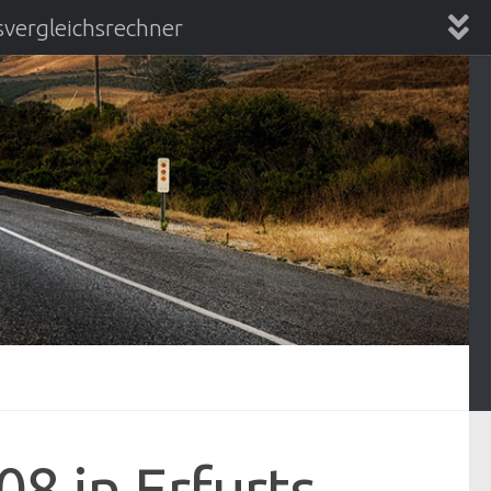
vergleichsrechner
chsrechner
8 in Erfurts