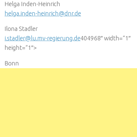
Helga Inden-Heinrich
helga.inden-heinrich@dnr.de
Ilona Stadler
i.stadler@lu.mv-regierung.de
404968″ width=“1″
height=“1″>
Bonn