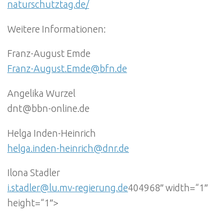
naturschutztag.de/
Weitere Informationen:
Franz-August Emde
Franz-August.Emde@bfn.de
Angelika Wurzel
dnt@bbn-online.de
Helga Inden-Heinrich
helga.inden-heinrich@dnr.de
Ilona Stadler
i.stadler@lu.mv-regierung.de
404968″ width=“1″
height=“1″>