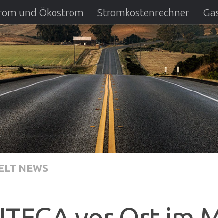
strom und Ökostrom
Stromkostenrechner
Gas
ausfall
DSL Anbietervergleich
Kreditverglei
LT NEWS
TEGA vor Ort im M