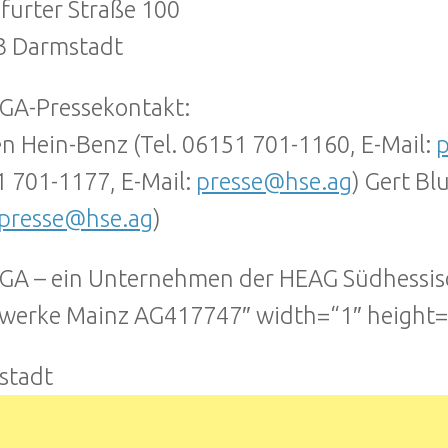
furter Straße 100
3 Darmstadt
GA-Pressekontakt:
n Hein-Benz (Tel. 06151 701-1160, E-Mail:
p
 701-1177, E-Mail:
presse@hse.ag
) Gert Bl
presse@hse.ag
)
A – ein Unternehmen der HEAG Südhessisc
werke Mainz AG417747″ width=“1″ height=
stadt