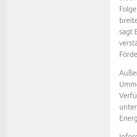
Folge
breit
sagt 
verst
Förde
Außer
Ummel
Verfü
unter
Energ
Infor