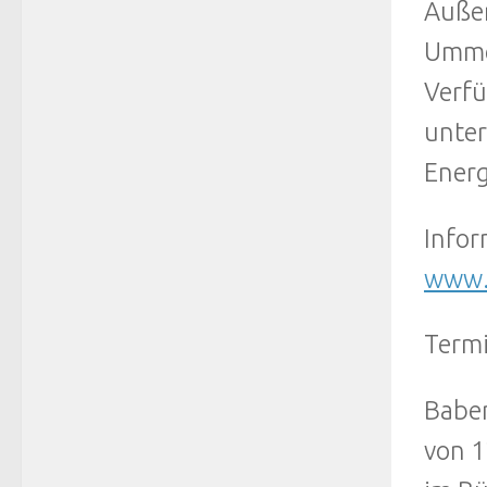
Außer
Ummel
Verfü
unter
Energ
Infor
www.e
Term
Baben
von 1