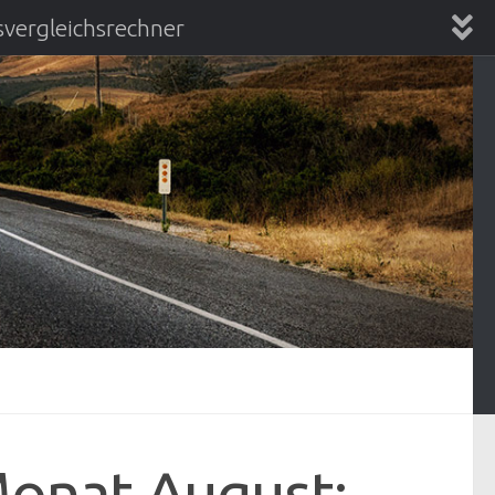
vergleichsrechner
chsrechner
onat August: