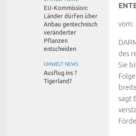
ENTE
EU-Kommission:
Länder dürfen über
vom: 
Anbau gentechnisch
veränderter
Pflanzen
DARMS
entscheiden
des r
Sie b
UMWELT NEWS
Ausflug ins ?
Folge
Tigerland?
breit
sagt 
verst
Förde