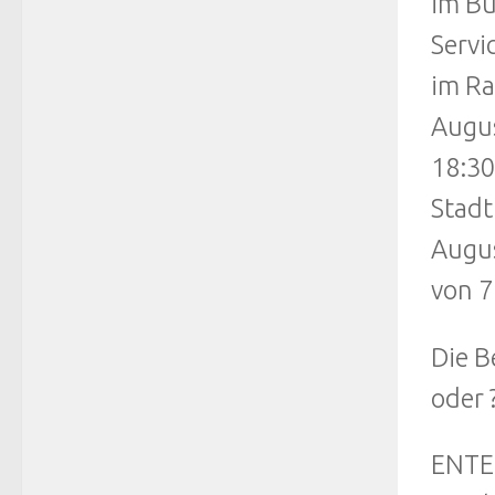
im Bü
Servi
im Ra
Augus
18:30
Stadt
Augus
von 7
Die B
oder 
ENTE