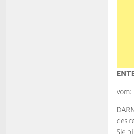
ENTE
vom: 
DARMS
des r
Sie b