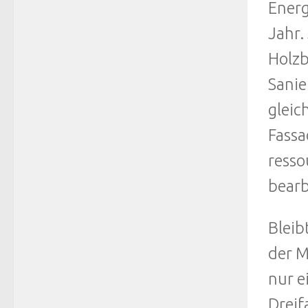
Energ
Jahr.
Holzb
Sanie
gleic
Fassa
resso
bearb
Bleib
der M
nur e
Dreif