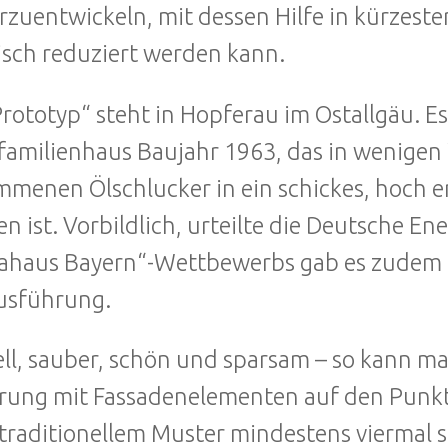
rzuentwickeln, mit dessen Hilfe in kürzeste
isch reduziert werden kann.
Prototyp“ steht in Hopferau im Ostallgäu. E
amilienhaus Baujahr 1963, das in wenigen
menen Ölschlucker in ein schickes, hoch e
n ist. Vorbildlich, urteilte die Deutsche E
ahaus Bayern“-Wettbewerbs gab es zudem e
usführung.
ll, sauber, schön und sparsam – so kann m
rung mit Fassadenelementen auf den Punkt 
traditionellem Muster mindestens viermal s