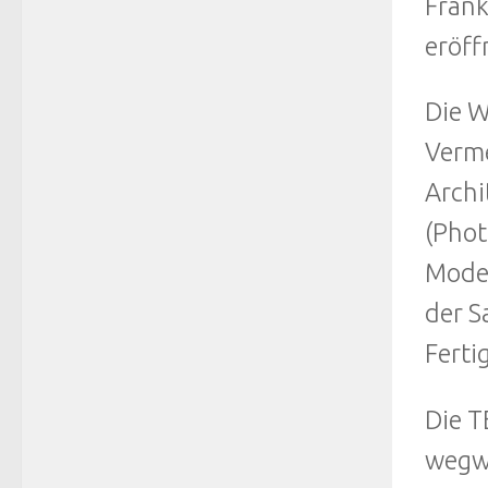
Frank
eröff
Die W
Verme
Archi
(Phot
Model
der S
Ferti
Die T
wegwe