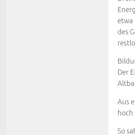
Energ
etwa 
des G
restl
Bildu
Der E
Altba
Aus e
hoch 
So sa