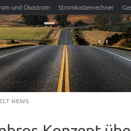
strom und Ökostrom
Stromkostenrechner
Gas
ausfall
DSL Anbietervergleich
Kreditverglei
LT NEWS
bros-Konzept übe