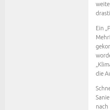
weite
drast
Ein „
Mehrf
gekom
worde
„Klim
die A
Schne
Sanie
nach 