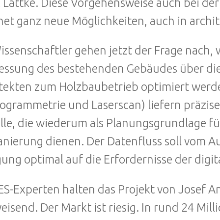
 Lattke. Diese Vorgehensweise auch bei d
net ganz neue Möglichkeiten, auch in archit
issenschaftler gehen jetzt der Frage nach, w
ssung des bestehenden Gebäudes über die
tekten zum Holzbaubetrieb optimiert werd
ogrammetrie und Laserscan) liefern präzis
le, die wiederum als Planungsgrundlage fü
anierung dienen. Der Datenfluss soll vom A
gung optimal auf die Erfordernisse der dig
ES-Experten halten das Projekt von Josef A
isend. Der Markt ist riesig. In rund 24 Mi