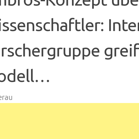
ssenschaftler: Inte
rschergruppe greif
odell…
erau