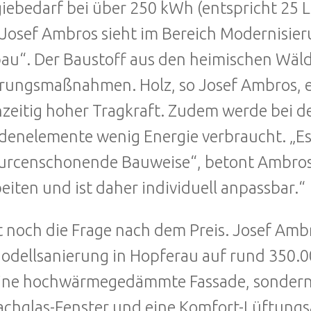
iebedarf bei über 250 kWh (entspricht 25 L
 Josef Ambros sieht im Bereich Modernisier
au“. Der Baustoff aus den heimischen Wälde
rungsmaßnahmen. Holz, so Josef Ambros, e
hzeitig hoher Tragkraft. Zudem werde bei de
denelemente wenig Energie verbraucht. „Es
urcenschonende Bauweise“, betont Ambros. 
eiten und ist daher individuell anpassbar.“
t noch die Frage nach dem Preis. Josef Amb
odellsanierung in Hopferau auf rund 350.
ine hochwärmegedämmte Fassade, sondern 
achglas-Fenster und eine Komfort-Lüftungs