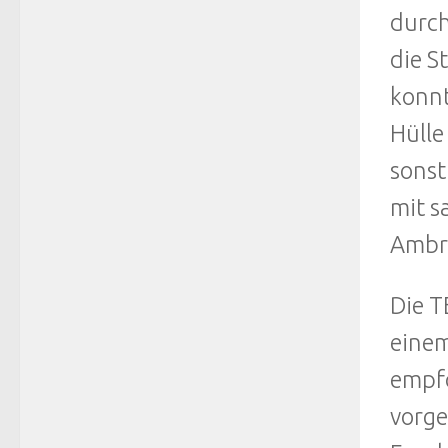
durc
die S
konnt
Hülle
sonst
mit s
Ambr
Die T
einem
empfo
vorge