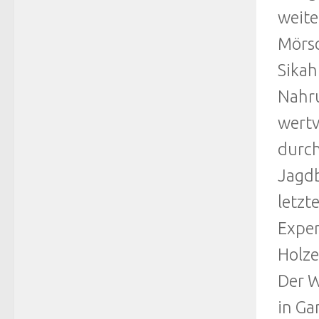
weite
Mörsc
Sikah
Nahru
wertv
durch
Jagdb
letzt
Exper
Holze
Der W
in Ga