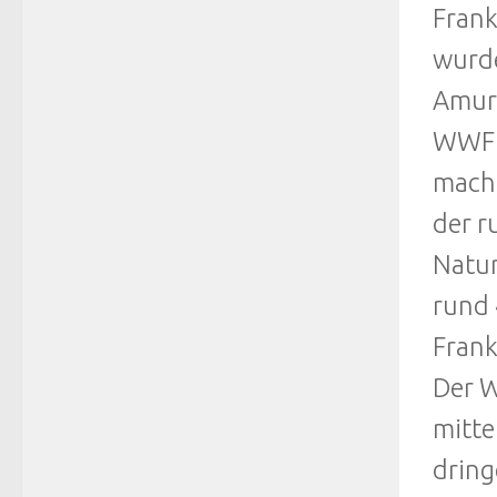
Frank
wurde
Amur-
WWF k
macht
der r
Natur
rund 
Frank
Der W
mitte
dring