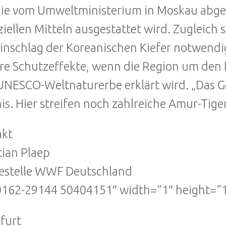
 die vom Umweltministerium in Moskau abg
ziellen Mitteln ausgestattet wird. Zugleich
inschlag der Koreanischen Kiefer notwend
re Schutzeffekte, wenn die Region um den 
NESCO-Weltnaturerbe erklärt wird. „Das Geb
is. Hier streifen noch zahlreiche Amur-Tig
akt
tian Plaep
estelle WWF Deutschland
 0162-29144 50404151″ width=“1″ height=“
furt