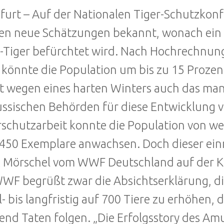
furt – Auf der Nationalen Tiger-Schutzkon
n neue Schätzungen bekannt, wonach ein 
Tiger befürchtet wird. Nach Hochrechnun
önnte die Population um bis zu 15 Proze
 wegen eines harten Winters auch das ma
ussischen Behörden für diese Entwicklung v
schutzarbeit konnte die Population von w
450 Exemplare anwachsen. Doch dieser einma
 Mörschel vom WWF Deutschland auf der K
WF begrüßt zwar die Absichtserklärung, di
l- bis langfristig auf 700 Tiere zu erhöhen
end Taten folgen. „Die Erfolgsstory des Am