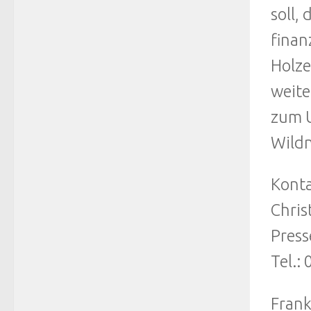
soll,
finan
Holze
weite
zum U
Wildn
Kont
Chris
Press
Tel.:
Frank