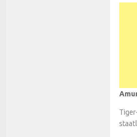
Amur
Tiger
staat