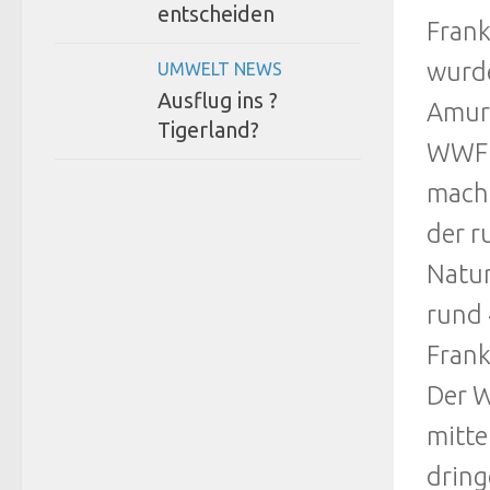
entscheiden
Frank
wurde
UMWELT NEWS
Ausflug ins ?
Amur-
Tigerland?
WWF k
macht
der r
Natur
rund 
Frank
Der W
mitte
dring