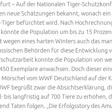
furt – Auf der Nationalen Tiger-Schutzkon
n neue Schätzungen bekannt, wonach ein 
Tiger befürchtet wird. Nach Hochrechnun
önnte die Population um bis zu 15 Proze
 wegen eines harten Winters auch das ma
ussischen Behörden für diese Entwicklung v
schutzarbeit konnte die Population von w
450 Exemplare anwachsen. Doch dieser einma
 Mörschel vom WWF Deutschland auf der K
WF begrüßt zwar die Absichtserklärung, di
l- bis langfristig auf 700 Tiere zu erhöhen
end Taten folgen. „Die Erfolgsstory des Am