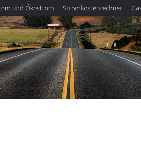
strom und Ökostrom
Stromkostenrechner
Gas
ausfall
DSL Anbietervergleich
Kreditverglei