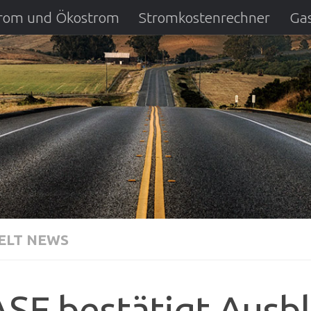
strom und Ökostrom
Stromkostenrechner
Gas
ausfall
DSL Anbietervergleich
Kreditverglei
LT NEWS
SF bestätigt Ausbl