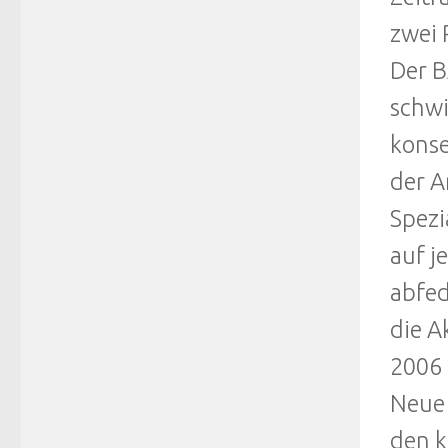
zwei 
Der B
schwi
konse
der A
Spezi
auf j
abfed
die A
2006 
Neue 
den k