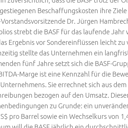
bin zuversichtlich, dass die BASF trotz der
 gestiegenen Beschaffungskosten ihre Ziele 
Vorstandsvorsitzende Dr. Jürgen Hambrech
olios strebt die BASF für das laufende Jahr
as Ergebnis vor Sondereinflüssen leicht zu 
hzeitig stellte das Unternehmen ein langfrist
nden fünf Jahre setzt sich die BASF-Grup
BITDA-Marge ist eine Kennzahl für die Bewe
 Unternehmens. Sie errechnet sich aus dem 
reibungen bezogen auf den Umsatz. Diesem 
nbedingungen zu Grunde: ein unverändertes
S$ pro Barrel sowie ein Wechselkurs von 1,
aum will die BASF jährlich ein durchschnit