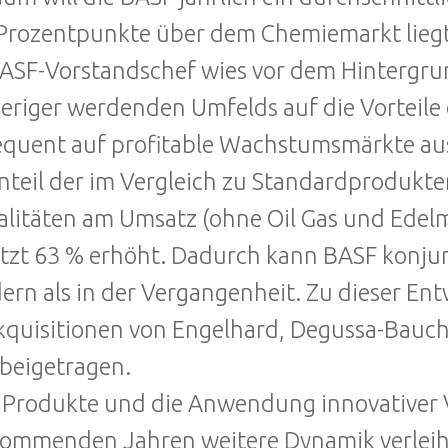
Prozentpunkte über dem Chemiemarkt liegt
ASF-Vorstandschef wies vor dem Hintergrun
eriger werdenden Umfelds auf die Vorteile
quent auf profitable Wachstumsmärkte ausge
nteil der im Vergleich zu Standardproduk
alitäten am Umsatz (ohne Oil Gas und Edel
etzt 63 % erhöht. Dadurch kann BASF konj
ern als in der Vergangenheit. Zu dieser E
kquisitionen von Engelhard, Degussa-Bauc
beigetragen.
Produkte und die Anwendung innovativer 
ommenden Jahren weitere Dynamik verleih