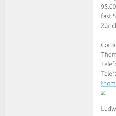
95.00
fast 
Züric
Corpo
Thom
Telef
Telef
thom
Ludw