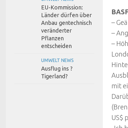
EU-Kommission:
BASF 
Länder dürfen über
– Geä
Anbau gentechnisch
veränderter
– Ang
Pflanzen
– Höh
entscheiden
Londo
UMWELT NEWS
Hinte
Ausflug ins ?
Ausbl
Tigerland?
mit e
Darüb
(Bren
US$ p