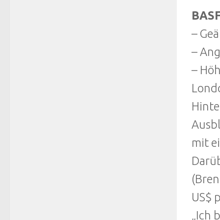
BASF 
– Geä
– Ang
– Höh
Londo
Hinte
Ausbl
mit e
Darüb
(Bren
US$ p
„Ich 