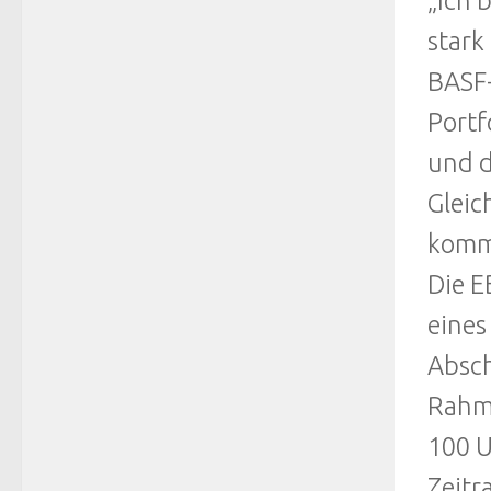
„Ich 
stark
BASF-
Portf
und d
Gleic
komme
Die E
eines
Absch
Rahme
100 U
Zeitr