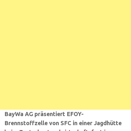
BayWa AG präsentiert EFOY-
Brennstoffzelle von SFC in einer Jagdhütte