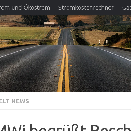
strom und Ökostrom
Stromkostenrechner
Gas
ausfall
DSL Anbietervergleich
Kreditverglei
LT NEWS
Wi begrüßt Besch