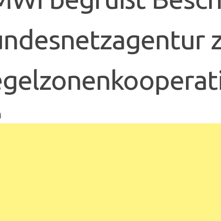
ndesnetzagentur z
gelzonenkooperati
n