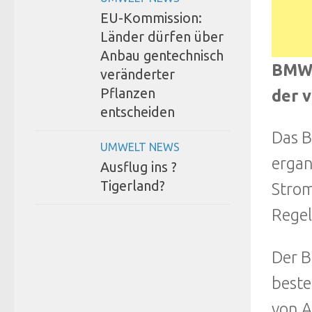
EU-Kommission:
Länder dürfen über
Anbau gentechnisch
BMWi
veränderter
Pflanzen
der 
entscheiden
Das B
UMWELT NEWS
ergan
Ausflug ins ?
Tigerland?
Strom
Regel
Der B
beste
von A