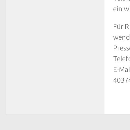
ein w
Für R
wende
Press
Telef
E-Mai
40374