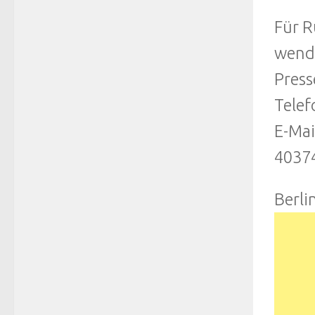
Für R
wende
Press
Telef
E-Mai
40374
Berli