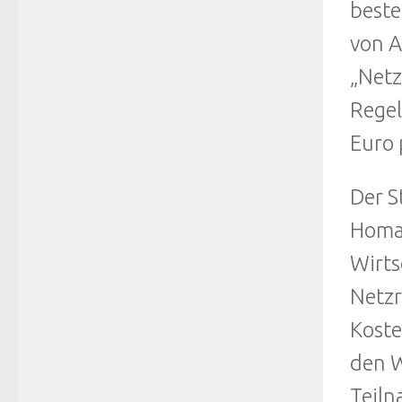
beste
von A
„Netz
Regel
Euro 
Der S
Homan
Wirts
Netzr
Koste
den W
Teiln