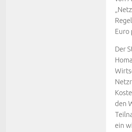
„Netz
Regel
Euro 
Der S
Homan
Wirts
Netzr
Koste
den W
Teiln
ein w