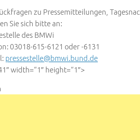
ückfragen zu Pressemitteilungen, Tagesna
n Sie sich bitte an:
estelle des BMWi
on: 03018-615-6121 oder -6131
l:
pressestelle@bmwi.bund.de
1″ width=“1″ height=“1″>
n