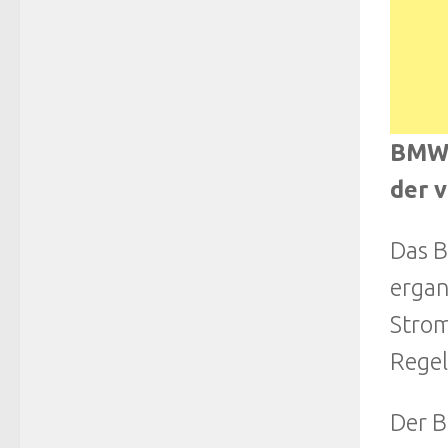
BMWi
der 
Das B
ergan
Strom
Regel
Der B