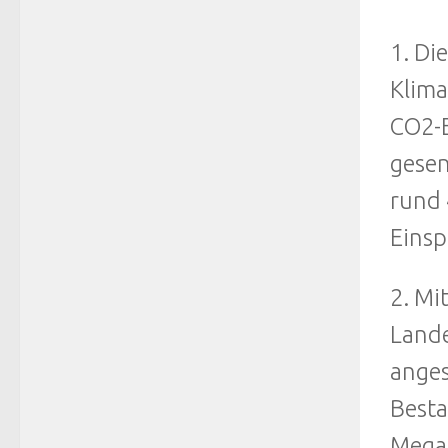
1. Di
Klima
CO2-E
gesen
rund 
Einsp
2. Mi
Lande
anges
Besta
Megak