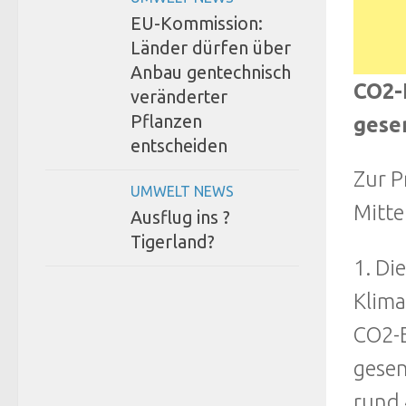
EU-Kommission:
Länder dürfen über
Anbau gentechnisch
CO2-
veränderter
Pflanzen
gese
entscheiden
Zur P
UMWELT NEWS
Mitte
Ausflug ins ?
Tigerland?
1. Di
Klima
CO2-E
gesen
rund 