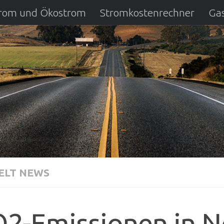
strom und Ökostrom
Stromkostenrechner
Gas
ausfall
DSL Anbietervergleich
Kreditverglei
LT NEWS
2-Emissionen in N