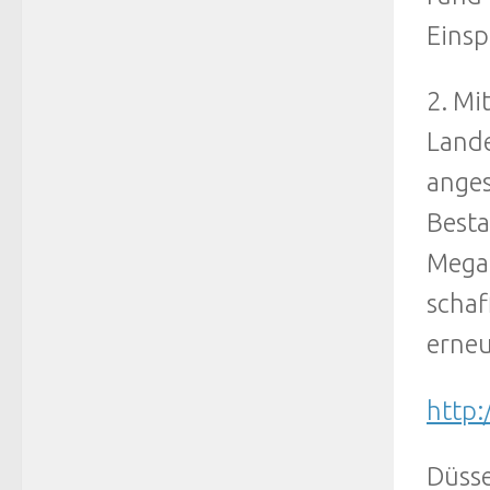
Einsp
2. Mi
Lande
anges
Besta
Megak
schaf
erneu
http:
Düsse