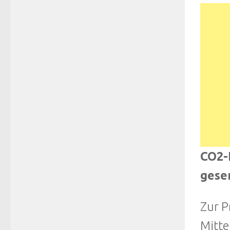
CO2-
gese
Zur P
Mitte