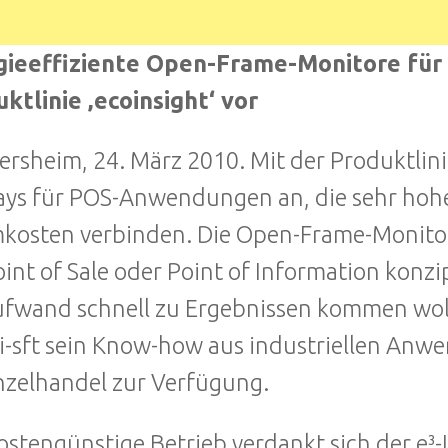
ieeffiziente Open-Frame-Monitore für I
ktlinie ‚ecoinsight‘ vor
rsheim, 24. März 2010. Mit der Produktlinie
ays für POS-Anwendungen an, die sehr hohe
kosten verbinden. Die Open-Frame-Monitore
int of Sale oder Point of Information konzip
fwand schnell zu Ergebnissen kommen wolle
t i-sft sein Know-how aus industriellen A
nzelhandel zur Verfügung.
ostengünstige Betrieb verdankt sich der e³-L