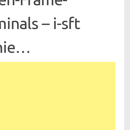
nals – i-sft
inie…