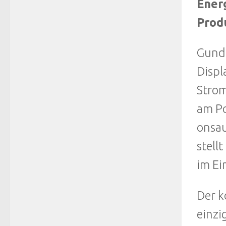
Energ
Produ
Gunde
Displ
Strom
am Po
onsau
stell
im Ei
Der k
einzi