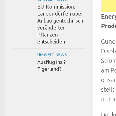
EU-Kommission:
Länder dürfen über
Energ
Anbau gentechnisch
Produ
veränderter
Pflanzen
Gunde
entscheiden
Displ
UMWELT NEWS
Strom
Ausflug ins ?
Tigerland?
am Po
onsau
stell
im Ei
Der k