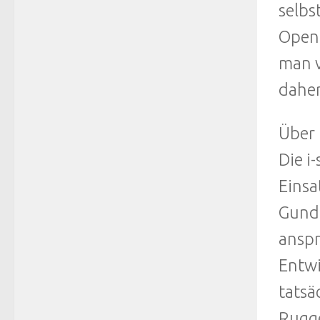
selbs
Open-
man v
daher
Über i
Die i
Einsa
Gunde
anspr
Entwi
tatsä
Rugge