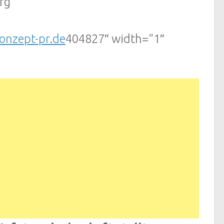
rg
nzept-pr.de
404827″ width=“1″