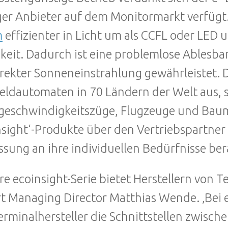
ger Anbieter auf dem Monitormarkt verfügt
m
effizienter in Licht um als CCFL oder LED u
gkeit. Dadurch ist eine problemlose Ablesb
irekter Sonneneinstrahlung gewährleistet. Di
eldautomaten in 70 Ländern der Welt aus,
eschwindigkeitszüge, Flugzeuge und Bauma
nsight‘-Produkte über den Vertriebspartner
sung an ihre individuellen Bedürfnisse ber
re ecoinsight-Serie bietet Herstellern von Te
rt Managing Director Matthias Wende. ‚Bei
erminalhersteller die Schnittstellen zwisch