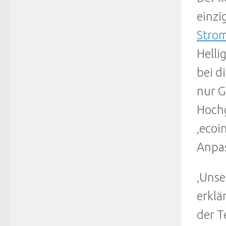
einzi
Stro
Helli
bei d
nur G
Hochg
‚ecoi
Anpas
‚Unse
erklä
der T