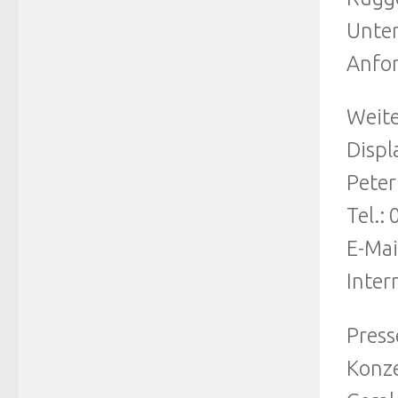
Unter
Anfor
Weite
Displ
Peter
Tel.:
E-Mai
Inter
Press
Konze