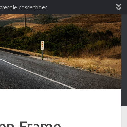
vergleichsrechner
chsrechner
pen-Frame-