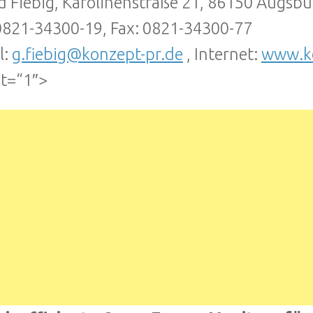
d Fiebig, Karolinenstraße 21, 86150 Augsbu
 0821-34300-19, Fax: 0821-34300-77
l:
g.fiebig@konzept-pr.de
, Internet:
www.ko
t=“1″>