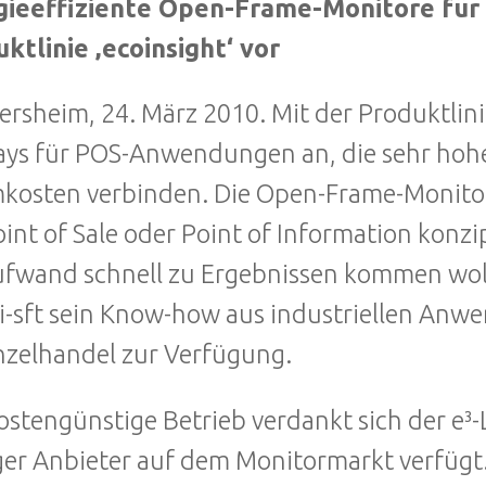
ieeffiziente Open-Frame-Monitore für I
ktlinie ‚ecoinsight‘ vor
rsheim, 24. März 2010. Mit der Produktlinie
ays für POS-Anwendungen an, die sehr hohe
kosten verbinden. Die Open-Frame-Monitore
int of Sale oder Point of Information konzip
fwand schnell zu Ergebnissen kommen wolle
t i-sft sein Know-how aus industriellen A
nzelhandel zur Verfügung.
ostengünstige Betrieb verdankt sich der e³-L
ger Anbieter auf dem Monitormarkt verfügt