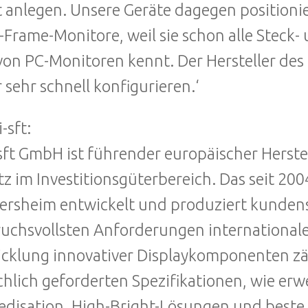
t anlegen. Unsere Geräte dagegen positionier
Frame-Monitore, weil sie schon alle Steck-
on PC-Monitoren kennt. Der Hersteller de
 sehr schnell konfigurieren.‘
-sft:
-sft GmbH ist führender europäischer Herste
tz im Investitionsgüterbereich. Das seit 2
rsheim entwickelt und produziert kundensp
uchsvollsten Anforderungen internationa
cklung innovativer Displaykomponenten zäh
chlich geforderten Spezifikationen, wie er
disation, High-Bright-Lösungen und beste 