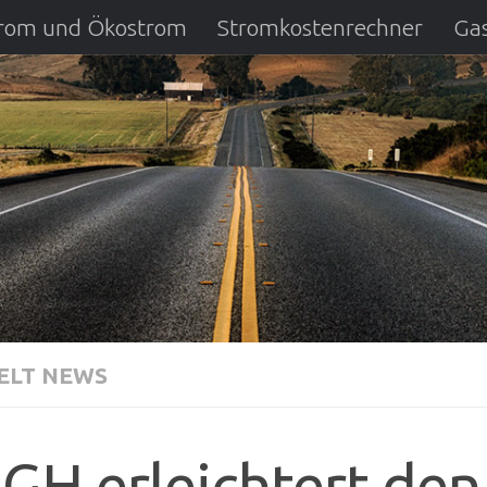
strom und Ökostrom
Stromkostenrechner
Gas
ausfall
DSL Anbietervergleich
Kreditverglei
LT NEWS
GH erleichtert de