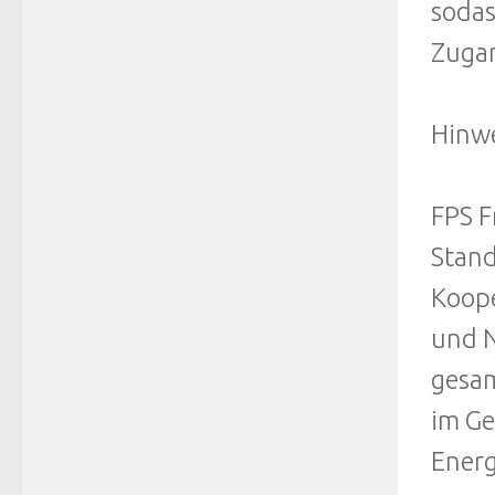
sodas
Zugan
Hinwe
FPS F
Stand
Koope
und N
gesam
im Ge
Energ