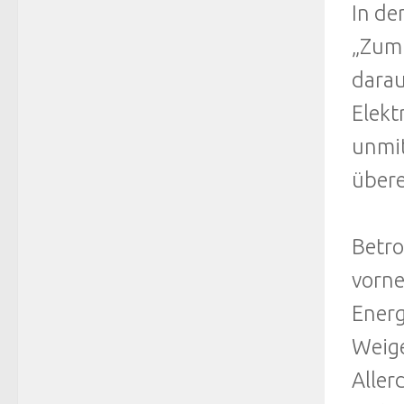
In de
„Zumu
darau
Elekt
unmit
übere
Betro
vorne
Energ
Weige
Aller