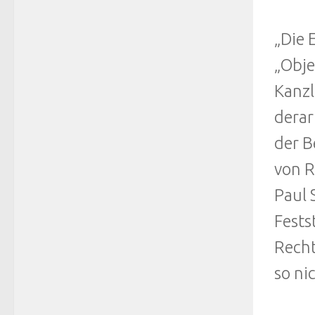
„Die 
„Obje
Kanzl
derar
der B
von R
Paul 
Fests
Recht
so ni