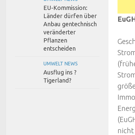
EU-Kommission:
Länder dürfen über
EuGH
Anbau gentechnisch
veränderter
Pflanzen
Gesch
entscheiden
Strom
(früh
UMWELT NEWS
Ausflug ins ?
Strom
Tigerland?
größe
Immob
Energ
(EuGH
nicht