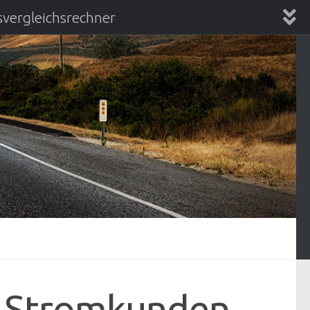
vergleichsrechner
chsrechner
n Stromkunden