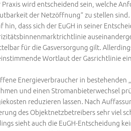
r Praxis wird entscheidend sein, welche An
tbarkeit der Netzöffnung“ zu stellen sind
f hin, dass sich der EuGH in seiner Entsche
rizitätsbinnenmarktrichtlinie auseinanderge
telbar für die Gasversorgung gilt. Allerdin
instimmende Wortlaut der Gasrichtlinie ein
ffene Energieverbraucher in bestehenden „
hmen und einen Stromanbieterwechsel prü
iekosten reduzieren lassen. Nach Auffassun
rung des Objektnetzbetreibers sehr viel sc
dings sieht auch die EuGH-Entscheidung ke