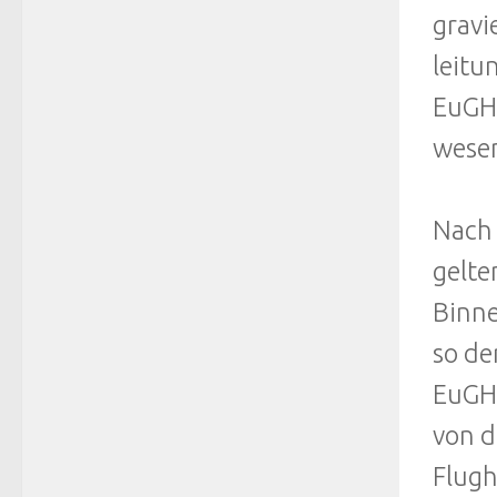
gravi
leitu
EuGH 
wesen
Nach 
gelte
Binne
so de
EuGH 
von d
Flugh