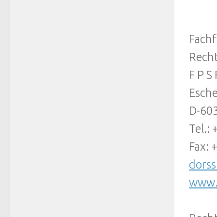
Fachf
Rech
F P S
Esche
D-603
Tel.: 
Fax: 
dors
www.