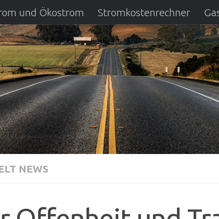
strom und Ökostrom
Stromkostenrechner
Gas
ausfall
DSL Anbietervergleich
Kreditverglei
LT NEWS
r Offenheit und Tr