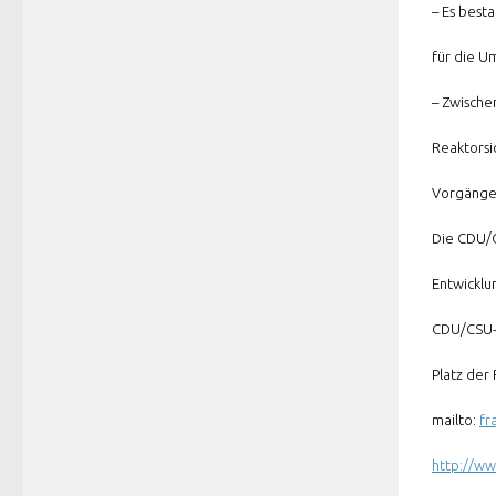
– Es best
für die U
– Zwische
Reaktorsi
Vorgänge
Die CDU/C
Entwicklu
CDU/CSU-
Platz der 
mailto:
fr
http://w