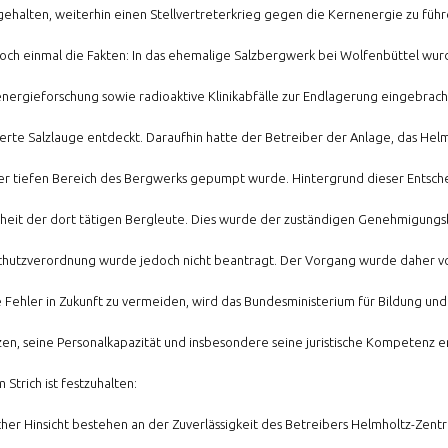
ehalten, weiterhin einen Stellvertreterkrieg gegen die Kernenergie zu führ
och einmal die Fakten: In das ehemalige Salzbergwerk bei Wolfenbüttel wurd
nergieforschung sowie radioaktive Klinikabfälle zur Endlagerung eingebrach
erte Salzlauge entdeckt. Daraufhin hatte der Betreiber der Anlage, das Helm
r tiefen Bereich des Bergwerks gepumpt wurde. Hintergrund dieser Entsch
rheit der dort tätigen Bergleute. Dies wurde der zuständigen Genehmigung
chutzverordnung wurde jedoch nicht beantragt. Der Vorgang wurde daher v
 Fehler in Zukunft zu vermeiden, wird das Bundesministerium für Bildung u
zen, seine Personalkapazität und insbesondere seine juristische Kompeten
Strich ist festzuhalten:
licher Hinsicht bestehen an der Zuverlässigkeit des Betreibers Helmholtz-Zen