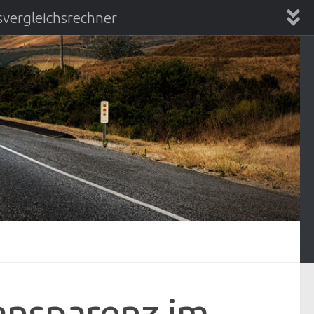
vergleichsrechner
chsrechner
ansparenz im