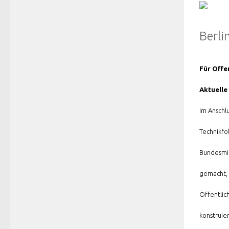
Berli
Für Offe
Aktuelle
Im Anschl
Technikfo
Bundesmin
gemacht, 
Öffentlic
konstruie