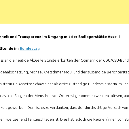
nheit und Transparenz im Umgang mit der Endlagerstätte Asse II
 Stunde im
Bundestag
uss an die heutige Aktuelle Stunde erklärten der Obmann der CDU/CSU-Bundes
lgenabschätzung, Michael Kretschmer MdB, und der zuständige Berichterstatt
isterin Dr. Annette Schavan hat als erste zuständige Bundesministerin im Janu
dass die Sorgen der Menschen vor Ort ernst genommen werden müssen, und si
hkeit geworben. Dem ist es zu verdanken, dass der durchsichtige Versuch von
ren, weitgehend fehlgeschlagen ist. Dies hat jedoch die Redner/innen von Bü