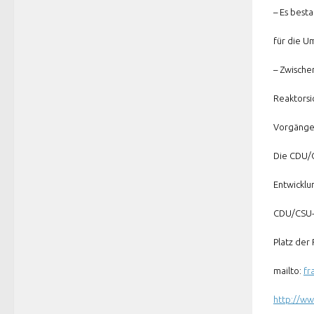
– Es best
für die U
– Zwische
Reaktorsi
Vorgänge
Die CDU/C
Entwicklu
CDU/CSU-
Platz der 
mailto:
fr
http://w