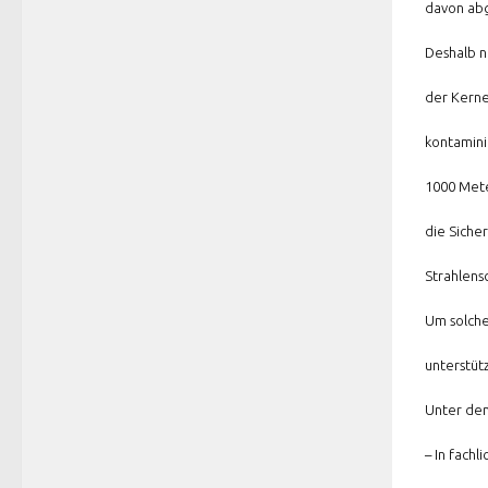
davon abg
Deshalb n
der Kerne
kontamini
1000 Mete
die Siche
Strahlens
Um solche
unterstüt
Unter dem 
– In fach