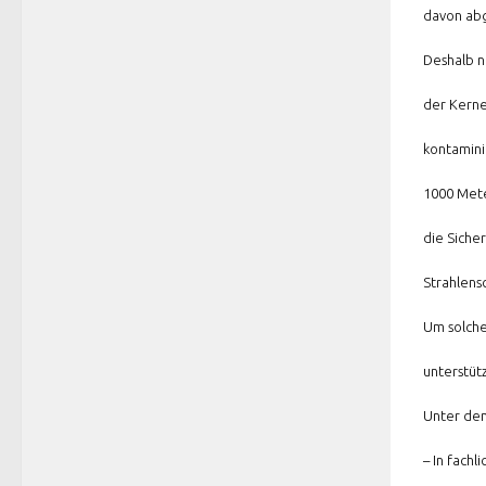
davon abg
Deshalb n
der Kerne
kontamini
1000 Mete
die Siche
Strahlens
Um solche
unterstüt
Unter dem 
– In fach