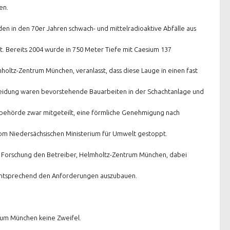
en.
en in den 70er Jahren schwach- und mittelradioaktive Abfälle aus
t. Bereits 2004 wurde in 750 Meter Tiefe mit Caesium 137
holtz-Zentrum München, veranlasst, dass diese Lauge in einen fast
eidung waren bevorstehende Bauarbeiten in der Schachtanlage und
sbehörde zwar mitgeteilt, eine förmliche Genehmigung nach
om Niedersächsischen Ministerium für Umwelt gestoppt.
nd Forschung den Betreiber, Helmholtz-Zentrum München, dabei
z entsprechend den Anforderungen auszubauen.
trum München keine Zweifel.