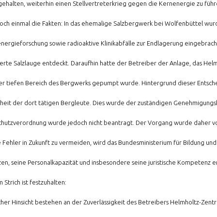
ehalten, weiterhin einen Stellvertreterkrieg gegen die Kernenergie zu führ
och einmal die Fakten: In das ehemalige Salzbergwerk bei Wolfenbüttel wurd
nergieforschung sowie radioaktive Klinikabfälle zur Endlagerung eingebrach
erte Salzlauge entdeckt. Daraufhin hatte der Betreiber der Anlage, das Helm
r tiefen Bereich des Bergwerks gepumpt wurde. Hintergrund dieser Entsch
rheit der dort tätigen Bergleute. Dies wurde der zuständigen Genehmigung
chutzverordnung wurde jedoch nicht beantragt. Der Vorgang wurde daher v
 Fehler in Zukunft zu vermeiden, wird das Bundesministerium für Bildung u
zen, seine Personalkapazität und insbesondere seine juristische Kompeten
Strich ist festzuhalten:
licher Hinsicht bestehen an der Zuverlässigkeit des Betreibers Helmholtz-Zen