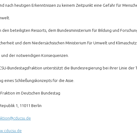
and nach heutigen Erkenntnissen zu keinem Zeitpunkt eine Gefahr für Mensch
mwelt.
n den beteiligten Ressorts, dem Bundesministerium für Bildung und Forschu
cherheit und dem Niedersächsischen Ministerium für Umwelt und Klimaschutz 
 und der notwendigen Konsequenzen.
SU-Bundestagsfraktion unterstützt die Bundesregierung bei ihrer Linie der T
ng eines Schließungskonzepts für die Asse.
Fraktion im Deutschen Bundestag
Republik 1, 11011 Berlin
aktion@cducsu.de
ww.cducsu.de