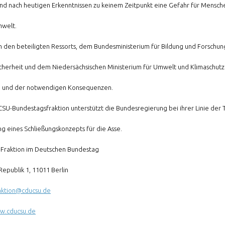
and nach heutigen Erkenntnissen zu keinem Zeitpunkt eine Gefahr für Mensch
mwelt.
n den beteiligten Ressorts, dem Bundesministerium für Bildung und Forschu
cherheit und dem Niedersächsischen Ministerium für Umwelt und Klimaschutz 
 und der notwendigen Konsequenzen.
SU-Bundestagsfraktion unterstützt die Bundesregierung bei ihrer Linie der T
ng eines Schließungskonzepts für die Asse.
Fraktion im Deutschen Bundestag
Republik 1, 11011 Berlin
aktion@cducsu.de
ww.cducsu.de