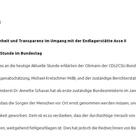
n
nheit und Transparenz im Umgang mit der Endlagerstätte Asse II
 Stunde im Bundestag
uss an die heutige Aktuelle Stunde erklärten der Obmann der CDU/CSU-Bundes
lgenabschätzung, Michael Kretschmer MdB, und der zuständige Berichterstatt
isterin Dr. Annette Schavan hat als erste zuständige Bundesministerin im Janu
dass die Sorgen der Menschen vor Ort ernst genommen werden müssen, und si
hkeit geworben. Dem ist es zu verdanken, dass der durchsichtige Versuch von
ren, weitgehend fehlgeschlagen ist. Dies hat jedoch die Redner/innen von Bü