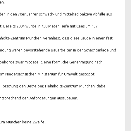
en.
en in den 70er Jahren schwach- und mittelradioaktive Abfälle aus
t. Bereits 2004 wurde in 750 Meter Tiefe mit Caesium 137
holtz-Zentrum München, veranlasst, dass diese Lauge in einen fast
eidung waren bevorstehende Bauarbeiten in der Schachtanlage und
sbehörde zwar mitgeteilt, eine förmliche Genehmigung nach
om Niedersächsischen Ministerium für Umwelt gestoppt.
nd Forschung den Betreiber, Helmholtz-Zentrum München, dabei
z entsprechend den Anforderungen auszubauen.
trum München keine Zweifel.