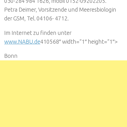
030-284 984 1626, mobil 0152-09202205.
Petra Deimer, Vorsitzende und Meeresbiologin
der GSM, Tel. 04106- 4712.
Im Internet zu finden unter
www.NABU.de
410568″ width=“1″ height=“1″>
Bonn