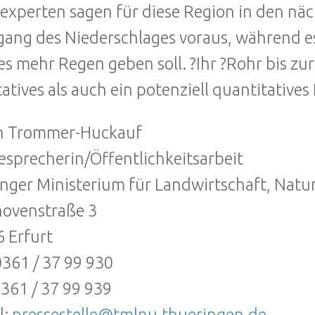
experten sagen für diese Region in den nä
ang des Niederschlages voraus, während e
s mehr Regen geben soll. ?Ihr ?Rohr bis zur
tatives als auch ein potenziell quantitatives
in Trommer-Huckauf
esprecherin/Öffentlichkeitsarbeit
nger Ministerium für Landwirtschaft, Nat
ovenstraße 3
 Erfurt
 0361 / 37 99 930
0361 / 37 99 939
l:
pressestelle@tmlnu.thueringen.de