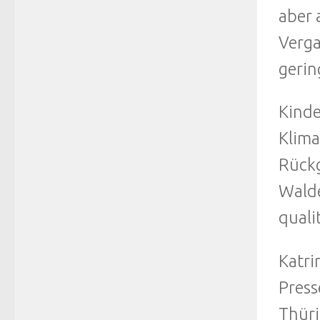
aber 
Verga
gerin
Kinde
Klima
Rückg
Walde
quali
Katr
Press
Thüri