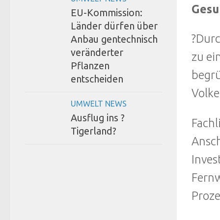
Gesu
EU-Kommission:
Länder dürfen über
?Durc
Anbau gentechnisch
veränderter
zu ei
Pflanzen
begrü
entscheiden
Volke
UMWELT NEWS
Ausflug ins ?
Fachl
Tigerland?
Ansch
Inves
Fernw
Proze