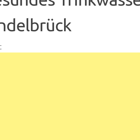
ndelbrück
t