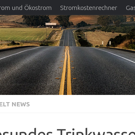
strom und Ökostrom
Stromkostenrechner
Gas
ausfall
DSL Anbietervergleich
Kreditverglei
LT NEWS
sundes Trinkwasse