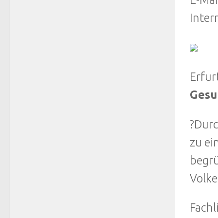
Inter
Erfur
Gesu
?Durc
zu ei
begrü
Volke
Fachl