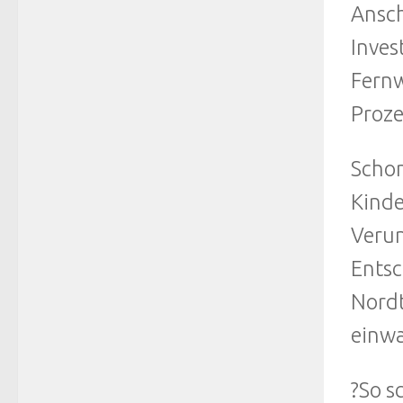
Ansch
Inves
Fernw
Proze
Schon
Kinde
Verun
Entsc
Nordt
einwa
?So s