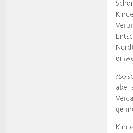
Schon
Kinde
Verun
Entsc
Nordt
einwa
?So s
aber 
Verga
gerin
Kinde