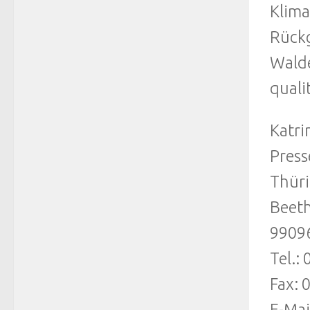
Klima
Rückg
Walde
quali
Katr
Press
Thüri
Beeth
99096
Tel.:
Fax: 
E-Mai