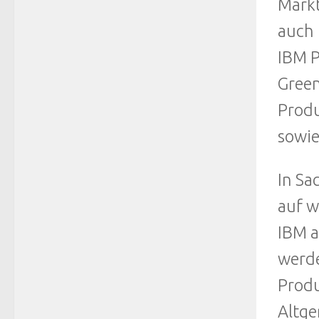
Markt
auch 
IBM P
Green
Produ
sowie
In Sa
auf w
IBM a
werde
Produ
Altge