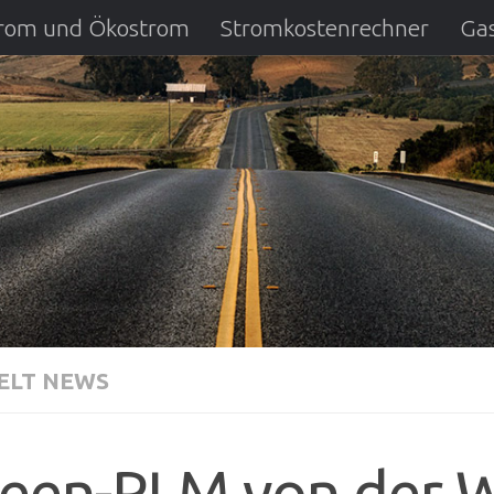
strom und Ökostrom
Stromkostenrechner
Gas
ausfall
DSL Anbietervergleich
Kreditverglei
LT NEWS
een-PLM von der W