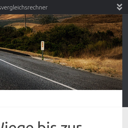
vergleichsrechner
chsrechner
iege bis zur