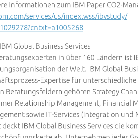
ere Informationen zum IBM Paper CO2-Ma
bm.com/services/us/index.wss/ibvstudy/
a1029278?cntxt=a1005268
IBM Global Business Services
eratungsexperten in über 160 Ländern ist I
ungsorganisation der Welt. IBM Global Bus
äftsprozess-Expertise für unterschiedlic
n Beratungsfeldern gehören Strategy Cha
mer Relationship Management, Financial 
ement sowie IT-Services (Integration und
 deckt IBM Global Business Services die k
chöpfungskette ab. Unternehmen jeder Gr