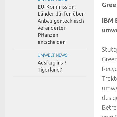
Gree
EU-Kommission:
Länder dürfen über
IBM 
Anbau gentechnisch
veränderter
umwe
Pflanzen
entscheiden
Stutt
UMWELT NEWS
Green
Ausflug ins ?
Recyc
Tigerland?
Trakt
umwel
des g
Betra