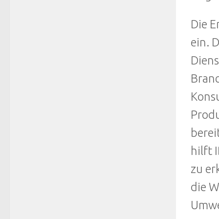
Die E
ein. 
Diens
Branc
Konsu
Produ
berei
hilft
zu er
die W
Umwel