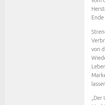
vom G
Herst
Ende 
Stren
Verb
von d
Wiede
Leben
Marke
lasse
„Der 