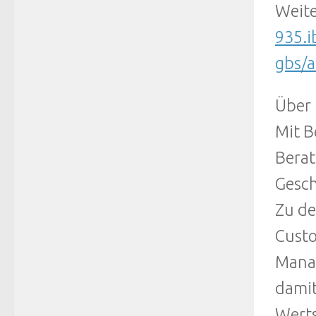
Weit
935.i
gbs/
Über 
Mit B
Berat
Gesch
Zu de
Custo
Manag
damit
Werts