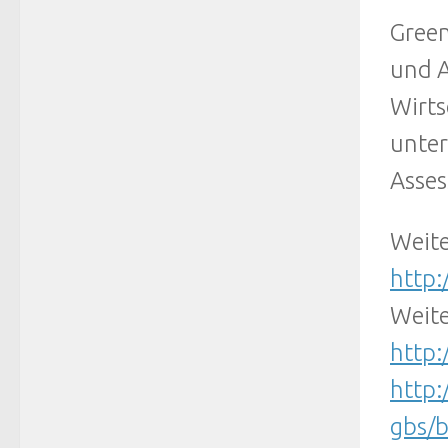
Green
und A
Wirts
unter
Asses
Weite
http:
Weite
http:
http:
gbs/