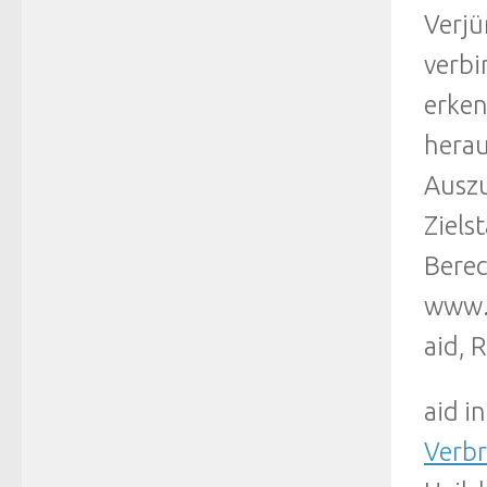
Verjü
verbi
erken
herau
Auszu
Ziels
Berec
www.l
aid, 
aid i
Verb