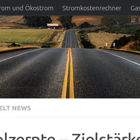
strom und Ökostrom
Stromkostenrechner
Gas
ausfall
DSL Anbietervergleich
Kreditverglei
LT NEWS
lzernte – Zielstärk