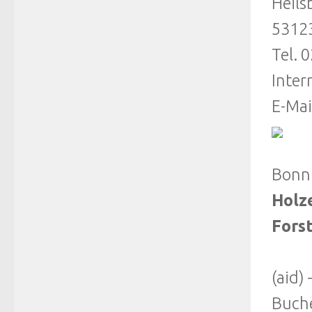
Heils
5312
Tel. 
Inter
E-Mai
Bonn
Holze
Fors
(aid)
Buche