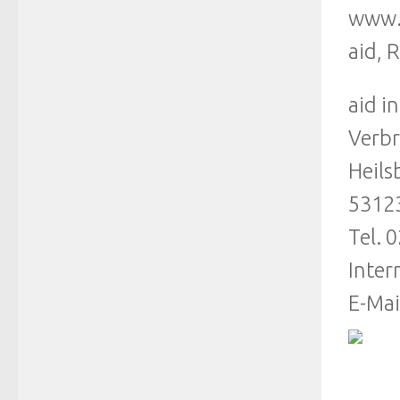
www.l
aid, 
aid i
Verbr
Heils
5312
Tel. 
Inter
E-Mai