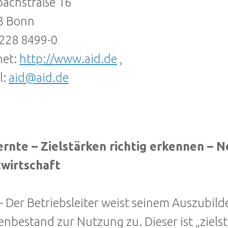
bachstraße 16
3 Bonn
0228 8499-0
net:
http://www.aid.de
,
l:
aid@aid.de
rnte – Zielstärken richtig erkennen – Ne
twirtschaft
 – Der Betriebsleiter weist seinem Auszubil
nbestand zur Nutzung zu. Dieser ist „ziels