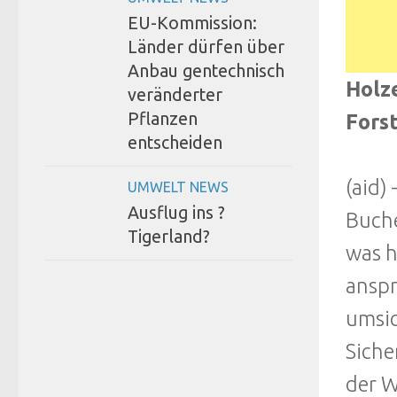
EU-Kommission:
Länder dürfen über
Anbau gentechnisch
Holze
veränderter
Pflanzen
Fors
entscheiden
(aid)
UMWELT NEWS
Ausflug ins ?
Buche
Tigerland?
was h
anspr
umsic
Siche
der W