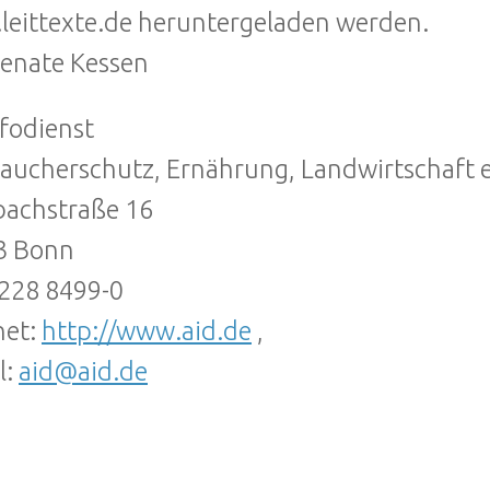
eittexte.de heruntergeladen werden.
Renate Kessen
nfodienst
aucherschutz, Ernährung, Landwirtschaft e
bachstraße 16
3 Bonn
0228 8499-0
net:
http://www.aid.de
,
l:
aid@aid.de