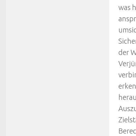
was h
anspr
umsic
Siche
der W
Verjü
verbi
erken
herau
Auszu
Ziels
Berec