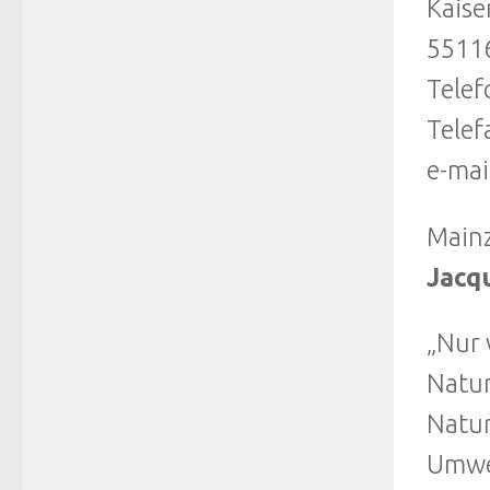
Kaise
5511
Telef
Telef
e-mai
Main
Jacqu
„Nur 
Natur
Natur
Umwel