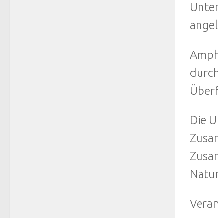
Unter
angel
Amphi
durch
Überf
Die U
Zusam
Zusam
Natur
Veran