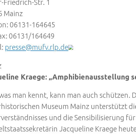
r-Friedrich-Str. 1
6 Mainz
on: 06131-164645
ax: 06131/164649
l:
presse@mufv.rlp.de
z
eline Kraege: „Amphibienausstellung se
was man kennt, kann man auch schützen. D
historischen Museum Mainz unterstützt di
verständnisses und die Sensibilisierung für
tstaatssekretärin Jacqueline Kraege heute