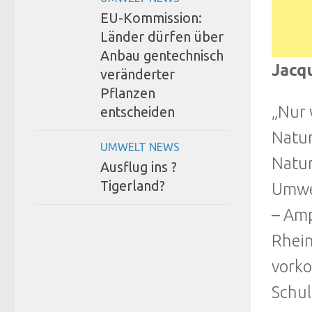
EU-Kommission:
Länder dürfen über
Anbau gentechnisch
Jacqu
veränderter
Pflanzen
„Nur 
entscheiden
Natur
UMWELT NEWS
Natur
Ausflug ins ?
Tigerland?
Umwel
– Amp
Rhein
vork
Schul