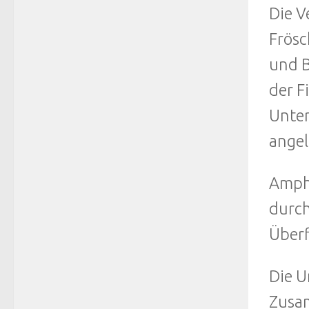
Die V
Frösc
und B
der F
Unter
angel
Amphi
durch
Überf
Die U
Zusam