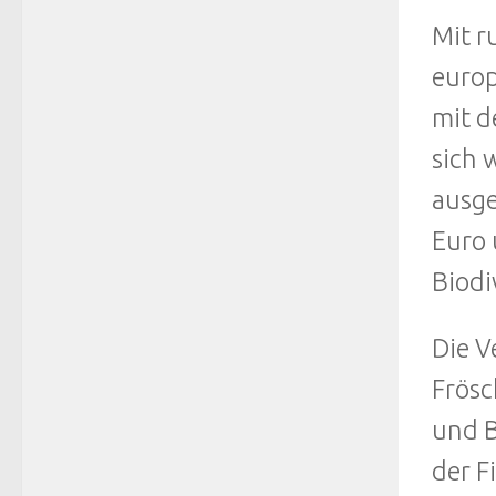
Mit r
europ
mit d
sich 
ausge
Euro 
Biodi
Die V
Frösc
und B
der F