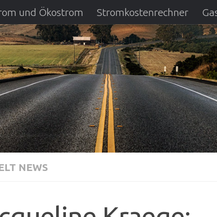
strom und Ökostrom
Stromkostenrechner
Gas
ausfall
DSL Anbietervergleich
Kreditverglei
LT NEWS
cqueline Kraege: