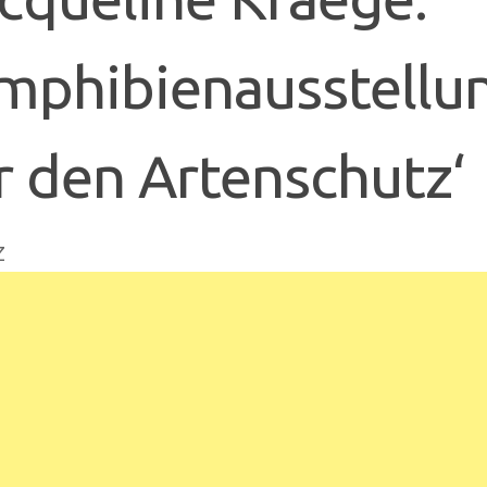
mphibienausstellung
r den Artenschutz‘
z