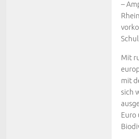
– Amp
Rhein
vork
Schul
Mit r
europ
mit d
sich 
ausge
Euro 
Biodi