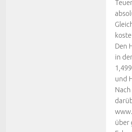
Teuer
absol
Gleic
koste
Den H
in de
1,499
und 
Nach 
darüb
www.a
über 