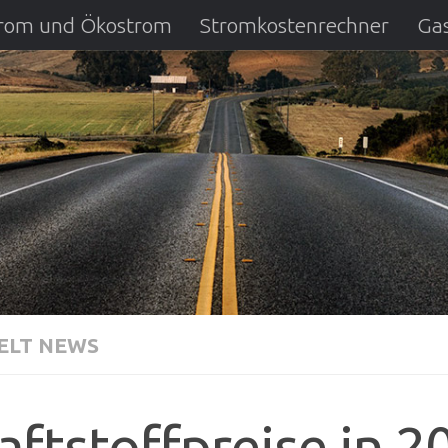
strom und Ökostrom
Stromkostenrechner
Gas
ausfall
DSL Anbietervergleich
Kreditverglei
LT NEWS
aftstoffpreise in 