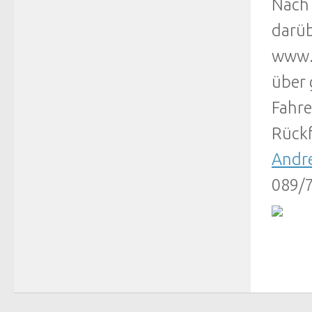
Nach 
darüb
www.a
über 
Fahre
Rückf
Andre
089/