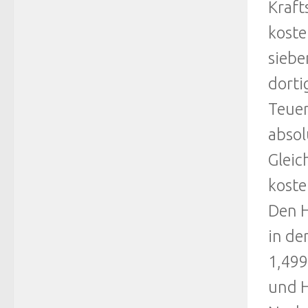
Kraft
koste
siebe
dorti
Teuer
absol
Gleic
koste
Den H
in de
1,499
und 