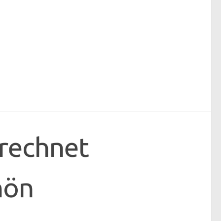
rechnet
hön