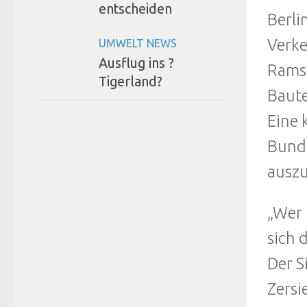
entscheiden
Berli
Verke
UMWELT NEWS
Ausflug ins ?
Ramsa
Tigerland?
Baute
Eine 
Bunde
ausz
„Wer 
sich 
Der S
Zersi