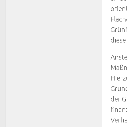
orien
Fläch
Grünf
diese
Anste
Maßna
Hierz
Grund
der G
finan
Verha