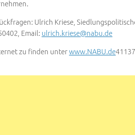
rnehmen.
ückfragen: Ulrich Kriese, Siedlungspolitisc
0402, Email:
ulrich.kriese@nabu.de
ternet zu finden unter
www.NABU.de
41137