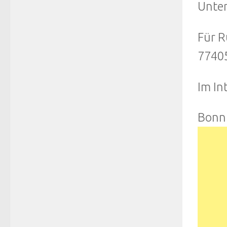
Unte
Für R
77405
Im In
Bonn