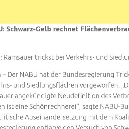
: Schwarz-Gelb rechnet Flächenverbra
r: Ramsauer trickst bei Verkehrs- und Siedl
n – Der NABU hat der Bundesregierung Tric
hrs- und Siedlungsflächen vorgeworfen. „D
uer angekündigte Neudefinition des Verbr
n ist eine Schönrechnerei“, sagte NABU-Bun
kritische Auseinandersetzung mit dem Koal
sregierung entlarve den Versuch von Schwa