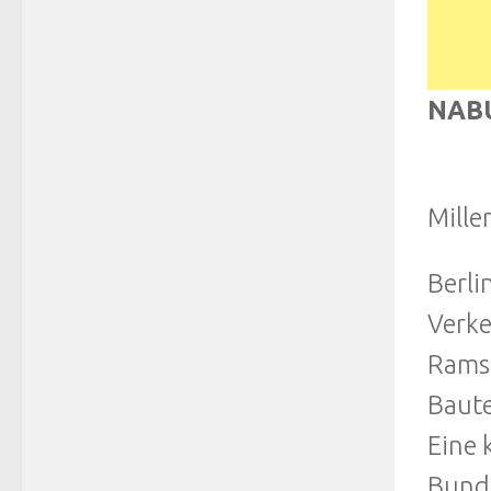
NABU
Mille
Berli
Verke
Ramsa
Baute
Eine 
Bunde