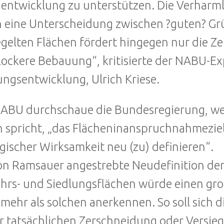
entwicklung zu unterstützen. Die Verhar
 eine Unterscheidung zwischen ?guten? Gr
egelten Flächen fördert hingegen nur die 
 lockere Bebauung“, kritisierte der NABU-Ex
ungsentwicklung, Ulrich Kriese.
ABU durchschaue die Bundesregierung, wen
 spricht, „das Flächeninanspruchnahmeziel
gischer Wirksamkeit neu (zu) definieren“.
on Ramsauer angestrebte Neudefinition d
hrs- und Siedlungsflächen würde einen gro
 mehr als solchen anerkennen. So soll sich
r tatsächlichen Zerschneidung oder Versi