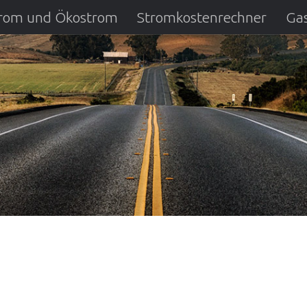
strom und Ökostrom
Stromkostenrechner
Gas
ausfall
DSL Anbietervergleich
Kreditverglei