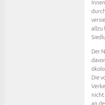
Innen
durch
versi
allzu
Siedl
Der N
davon
ökolo
Die v
Verke
nicht
an de