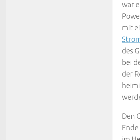
war e
Power
mit e
Stro
des G
bei d
der R
heimi
werde
Den 
Ende 
im He