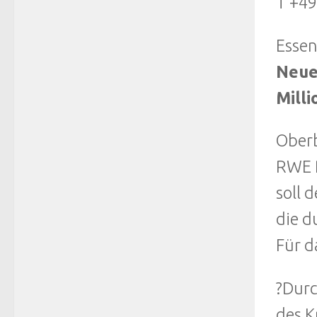
T +49
Esse
Neue
Milli
Oberb
RWE P
soll 
die d
Für d
?Durc
des K