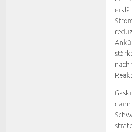
erklä
Strom
reduz
Ankün
stärk
nachh
Reakt
Gaskr
dann 
Schwa
strat