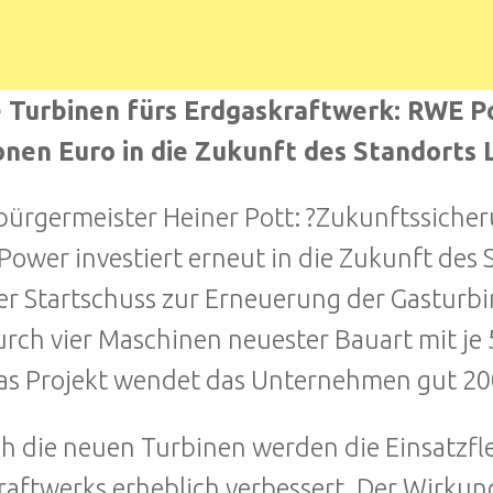
 Turbinen fürs Erdgaskraftwerk: RWE Po
onen Euro in die Zukunft des Standorts 
ürgermeister Heiner Pott: ?Zukunftssicher
ower investiert erneut in die Zukunft des 
der Startschuss zur Erneuerung der Gasturb
urch vier Maschinen neuester Bauart mit je
as Projekt wendet das Unternehmen gut 200
h die neuen Turbinen werden die Einsatzflex
raftwerks erheblich verbessert. Der Wirkung