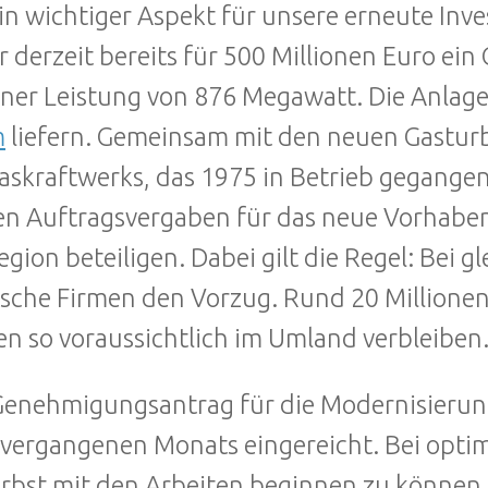
in wichtiger Aspekt für unsere erneute Inve
 derzeit bereits für 500 Millionen Euro ei
iner Leistung von 876 Megawatt. Die Anlage
m
liefern. Gemeinsam mit den neuen Gasturb
askraftwerks, das 1975 in Betrieb gegangen
en Auftragsvergaben für das neue Vorhab
egion beteiligen. Dabei gilt die Regel: Bei
sche Firmen den Vorzug. Rund 20 Millionen
n so voraussichtlich im Umland verbleiben
Genehmigungsantrag für die Modernisieru
vergangenen Monats eingereicht. Bei opti
rbst mit den Arbeiten beginnen zu können. L