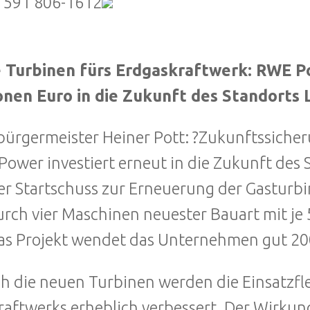
 591 806-1612
n
 Turbinen fürs Erdgaskraftwerk: RWE Po
onen Euro in die Zukunft des Standorts 
ürgermeister Heiner Pott: ?Zukunftssicher
ower investiert erneut in die Zukunft des 
der Startschuss zur Erneuerung der Gasturb
urch vier Maschinen neuester Bauart mit je
as Projekt wendet das Unternehmen gut 200
h die neuen Turbinen werden die Einsatzflex
raftwerks erheblich verbessert. Der Wirkung