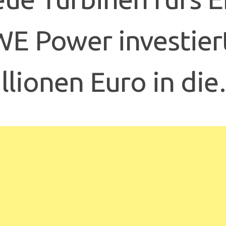
E Power investier
llionen Euro in di
n