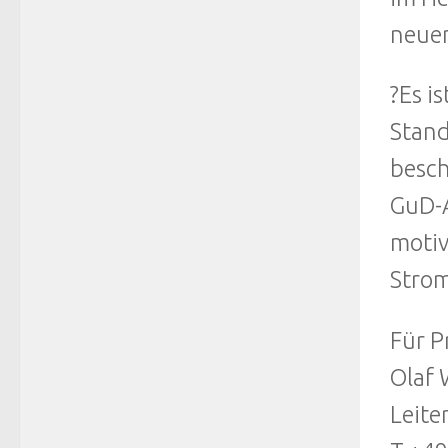
neuen
?Es i
Stand
besch
GuD-A
motiv
Strom
Für P
Olaf 
Leite