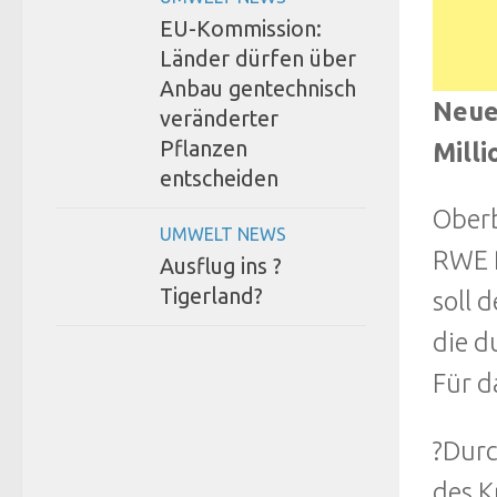
EU-Kommission:
Länder dürfen über
Anbau gentechnisch
Neue
veränderter
Pflanzen
Milli
entscheiden
Oberb
UMWELT NEWS
RWE P
Ausflug ins ?
Tigerland?
soll 
die d
Für d
?Durc
des K