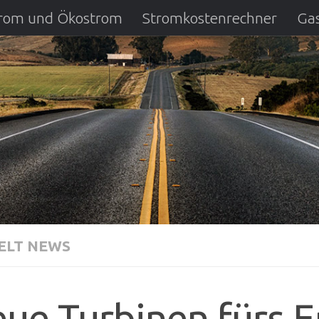
strom und Ökostrom
Stromkostenrechner
Gas
ausfall
DSL Anbietervergleich
Kreditverglei
LT NEWS
ue Turbinen fürs E