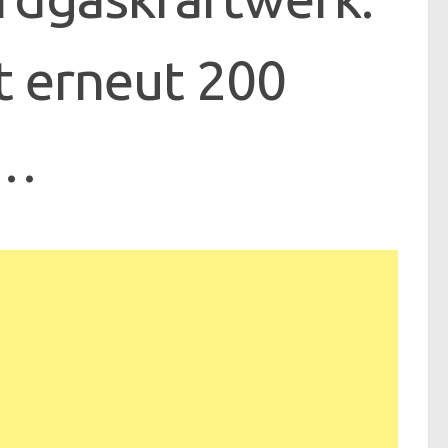
t erneut 200
e…