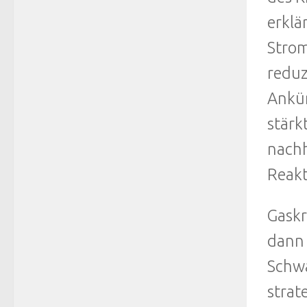
erklä
Strom
reduz
Ankün
stärk
nachh
Reakt
Gaskr
dann 
Schwa
strat