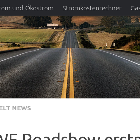
strom und Ökostrom
Stromkostenrechner
Gas
ausfall
DSL Anbietervergleich
Kreditverglei
LT NEWS
E Roadshow erstma