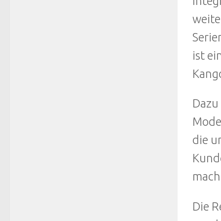
Integ
weite
Serie
ist e
Kango
Dazu 
Model
die u
Kunde
mach
Die R