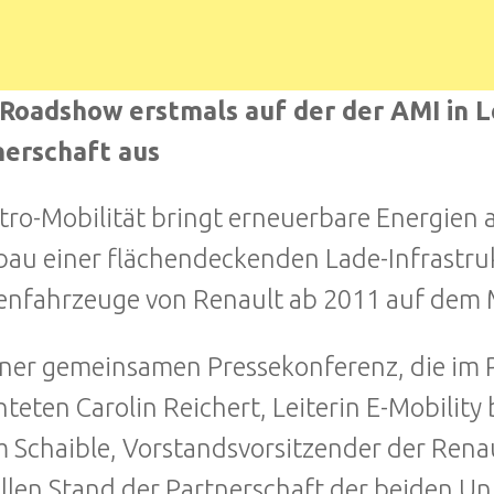
Roadshow erstmals auf der der AMI in L
nerschaft aus
ktro-Mobilität bringt erneuerbare Energien 
bau einer flächendeckenden Lade-Infrastru
ienfahrzeuge von Renault ab 2011 auf dem 
iner gemeinsamen Pressekonferenz, die im 
hteten Carolin Reichert, Leiterin E-Mobilit
 Schaible, Vorstandsvorsitzender der Rena
llen Stand der Partnerschaft der beiden Un