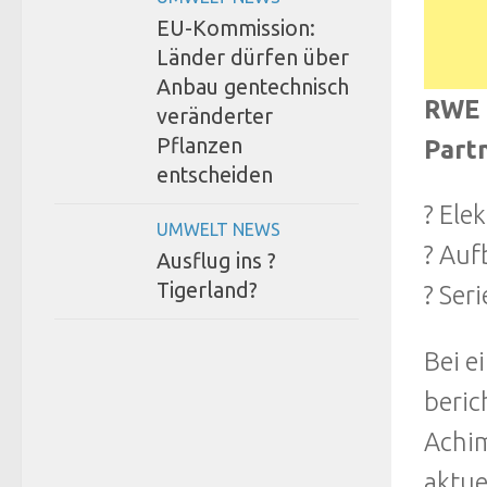
EU-Kommission:
Länder dürfen über
Anbau gentechnisch
RWE 
veränderter
Pflanzen
Part
entscheiden
? Ele
UMWELT NEWS
? Auf
Ausflug ins ?
Tigerland?
? Ser
Bei e
beric
Achim
aktue