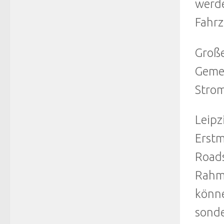
werde
Fahrz
Große
Gemei
Strom
Leipz
Erstm
Roads
Rahme
könne
sonde