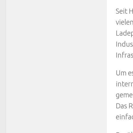
Seit 
viele
Ladep
Indus
Infra
Um es
inter
gemei
Das R
einfa