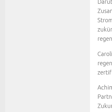
Darüb
Zusam
Strom
zukün
regen
Carol
regen
zertif
Achim
Partn
Zukun