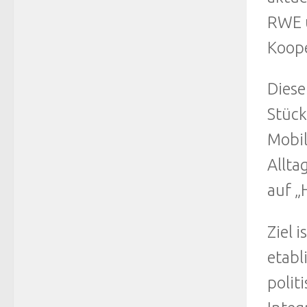
RWE u
Koope
Diese
Stück
Mobil
Allta
auf „
Ziel 
etabl
polit