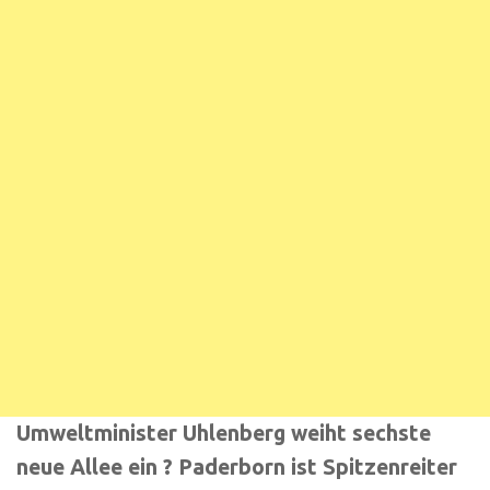
Umweltminister Uhlenberg weiht sechste
neue Allee ein ? Paderborn ist Spitzenreiter