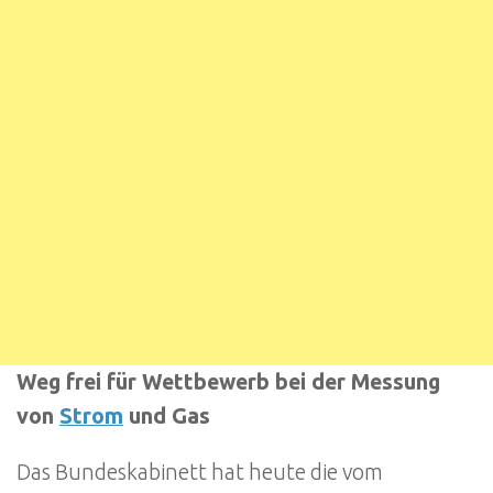
Weg frei für Wettbewerb bei der Messung
von
Strom
und Gas
Das Bundeskabinett hat heute die vom